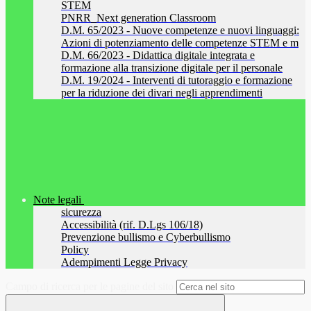
STEM
PNRR_Next generation Classroom
D.M. 65/2023 - Nuove competenze e nuovi linguaggi:
Azioni di potenziamento delle competenze STEM e m
D.M. 66/2023 - Didattica digitale integrata e
formazione alla transizione digitale per il personale
D.M. 19/2024 - Interventi di tutoraggio e formazione
per la riduzione dei divari negli apprendimenti
Note legali
sicurezza
Accessibilità (rif. D.Lgs 106/18)
Prevenzione bullismo e Cyberbullismo
Policy
Adempimenti Legge Privacy
Campo di ricerca per le pagine del sito