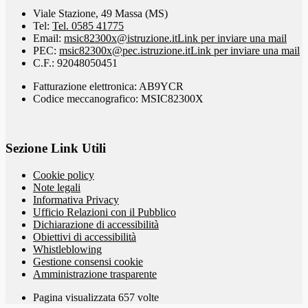
Viale Stazione, 49 Massa (MS)
Tel:
Tel. 0585 41775
Email:
msic82300x@istruzione.it
Link per inviare una mail
PEC:
msic82300x@pec.istruzione.it
Link per inviare una mail
C.F.: 92048050451
Fatturazione elettronica: AB9YCR
Codice meccanografico: MSIC82300X
Sezione Link Utili
Cookie policy
Note legali
Informativa Privacy
Ufficio Relazioni con il Pubblico
Dichiarazione di accessibilità
Obiettivi di accessibilità
Whistleblowing
Gestione consensi cookie
Amministrazione trasparente
Pagina visualizzata
657
volte