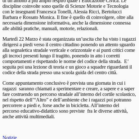
di un ambito a più ampio respiro quale l’Educazione Civica. Le
discipline coinvolte sono quelle di Scienze Motorie e Tecnologia
con le insegnanti Francesca Tonelli, Alessia Ricci, Bertolucci
Barbara e Rossato Monica. Il fine è quello di coinvolgere, oltre alla
necessaria dimensione informativa, anche la dimensione connessa
alle abilità pratiche, manuali, motorie, relazionali.
Martedì 22 Marzo è stata organizzata un’uscita che ha visto i ragazzi
dirigersi a piedi verso il centro cittadino ponendo un attento sguardo
alla segnaletica stradale verticale e orizzontale e ai punti critici come
gli incroci presenti lungo il tragitto, ponendo in atto i corretti
comportamenti e rispettando le norme del codice della strada. E’
seguita poi una lezione di teoria e un gioco a squadre riguardanti il
codice della strada presso una scuola guida del centro città.
Come appuntamento conclusivo è prevista una giornata in cui i
ragazzi saranno chiamati a sperimentare e creare, a sapere e a saper
fare costruendo un percorso stradale all’interno del cortile scolastico,
nel rispetto dell’“Altro” e dell’ambiente che i ragazzi poi potranno
percorrere a piedi e, forse anche in bicicletta. All’interno del
percorso educativo-didattico sono previste fra le diverse attività,
anche attività multimediali.
Notizie