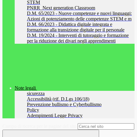
STEM
PNRR_Next generation Classroom
D.M. 65/2023 - Nuove competenze e nuovi linguaggi:
Azioni di potenziamento delle competenze STEM e m
D.M. 66/2023 - Didattica digitale integrata e
formazione alla transizione digitale per il personale
D.M. 19/2024 - Interventi di tutoraggio e formazione
per la riduzione dei divari negli apprendimenti
Note legali
sicurezza
Accessibilità (rif. D.Lgs 106/18)
Prevenzione bullismo e Cyberbullismo
Policy
Adempimenti Legge Privacy
Campo di ricerca per le pagine del sito