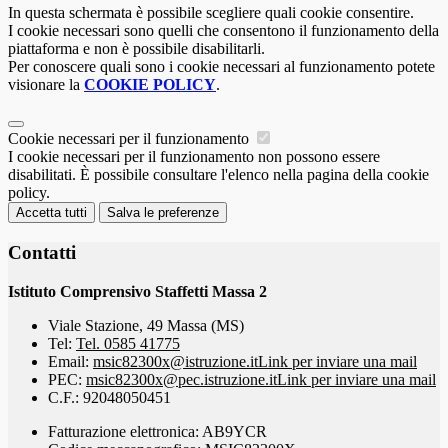
In questa schermata è possibile scegliere quali cookie consentire.
I cookie necessari sono quelli che consentono il funzionamento della
piattaforma e non è possibile disabilitarli.
Per conoscere quali sono i cookie necessari al funzionamento potete
visionare la
COOKIE POLICY
.
Cookie necessari per il funzionamento
I cookie necessari per il funzionamento non possono essere
disabilitati. È possibile consultare l'elenco nella pagina della cookie
policy.
Accetta tutti
Salva le preferenze
Contatti
Istituto Comprensivo Staffetti Massa 2
Viale Stazione, 49 Massa (MS)
Tel:
Tel. 0585 41775
Email:
msic82300x@istruzione.it
Link per inviare una mail
PEC:
msic82300x@pec.istruzione.it
Link per inviare una mail
C.F.: 92048050451
Fatturazione elettronica: AB9YCR