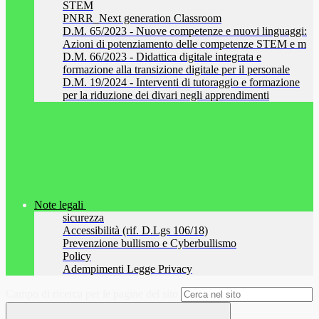
STEM
PNRR_Next generation Classroom
D.M. 65/2023 - Nuove competenze e nuovi linguaggi:
Azioni di potenziamento delle competenze STEM e m
D.M. 66/2023 - Didattica digitale integrata e
formazione alla transizione digitale per il personale
D.M. 19/2024 - Interventi di tutoraggio e formazione
per la riduzione dei divari negli apprendimenti
Note legali
sicurezza
Accessibilità (rif. D.Lgs 106/18)
Prevenzione bullismo e Cyberbullismo
Policy
Adempimenti Legge Privacy
Campo di ricerca per le pagine del sito