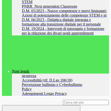
STEM
PNRR_Next generation Classroom
D.M. 65/2023 - Nuove competenze e nuovi linguaggi:
Azioni di potenziamento delle competenze STEM e m
D.M. 66/2023 - Didattica digitale integrata e
formazione alla transizione digitale per il personale
D.M. 19/2024 - Interventi di tutoraggio e formazione
per la riduzione dei divari negli apprendimenti
Note legali
sicurezza
Accessibilità (rif. D.Lgs 106/18)
Prevenzione bullismo e Cyberbullismo
Policy
Adempimenti Legge Privacy
Campo di ricerca per le pagine del sito