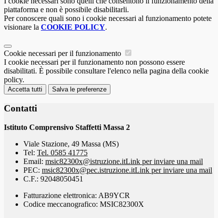
I cookie necessari sono quelli che consentono il funzionamento della
piattaforma e non è possibile disabilitarli.
Per conoscere quali sono i cookie necessari al funzionamento potete
visionare la
COOKIE POLICY
.
Cookie necessari per il funzionamento
I cookie necessari per il funzionamento non possono essere
disabilitati. È possibile consultare l'elenco nella pagina della cookie
policy.
Accetta tutti
Salva le preferenze
Contatti
Istituto Comprensivo Staffetti Massa 2
Viale Stazione, 49 Massa (MS)
Tel:
Tel. 0585 41775
Email:
msic82300x@istruzione.it
Link per inviare una mail
PEC:
msic82300x@pec.istruzione.it
Link per inviare una mail
C.F.: 92048050451
Fatturazione elettronica: AB9YCR
Codice meccanografico: MSIC82300X