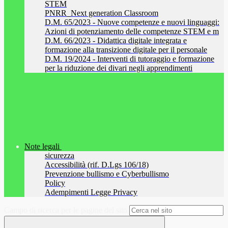
STEM
PNRR_Next generation Classroom
D.M. 65/2023 - Nuove competenze e nuovi linguaggi:
Azioni di potenziamento delle competenze STEM e m
D.M. 66/2023 - Didattica digitale integrata e
formazione alla transizione digitale per il personale
D.M. 19/2024 - Interventi di tutoraggio e formazione
per la riduzione dei divari negli apprendimenti
Note legali
sicurezza
Accessibilità (rif. D.Lgs 106/18)
Prevenzione bullismo e Cyberbullismo
Policy
Adempimenti Legge Privacy
Campo di ricerca per le pagine del sito