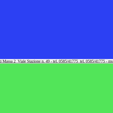
tti Massa 2
Viale Stazione n. 49 - tel. 0585/41775
tel. 0585/41775 - m