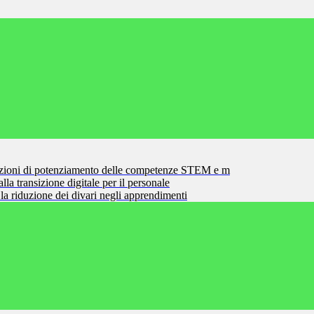
zioni di potenziamento delle competenze STEM e m
la transizione digitale per il personale
la riduzione dei divari negli apprendimenti