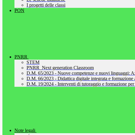
I progetti delle classi
PON
PNRR
STEM
PNRR_Next generation Classroom
D.M. 65/2023 - Nuove competenze e nuovi linguaggi: A
D.M. 66/2023 - Didattica digitale integrata e formazione al
D.M. 19/2024 - Interventi di tutoraggio e formazione per 
Note legali