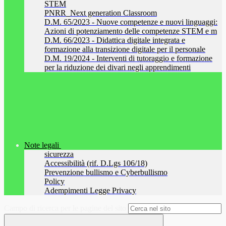
STEM
PNRR_Next generation Classroom
D.M. 65/2023 - Nuove competenze e nuovi linguaggi:
Azioni di potenziamento delle competenze STEM e m
D.M. 66/2023 - Didattica digitale integrata e
formazione alla transizione digitale per il personale
D.M. 19/2024 - Interventi di tutoraggio e formazione
per la riduzione dei divari negli apprendimenti
Note legali
sicurezza
Accessibilità (rif. D.Lgs 106/18)
Prevenzione bullismo e Cyberbullismo
Policy
Adempimenti Legge Privacy
Campo di ricerca per le pagine del sito