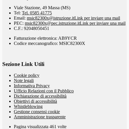
Viale Stazione, 49 Massa (MS)
Tel:
Tel. 0585 41775
Email:
msic82300x@istruzione.it
Link per inviare una mail
PEC:
msic82300x@pec.istruzione.it
Link per inviare una mail
C.F.: 92048050451
Fatturazione elettronica: AB9YCR
Codice meccanografico: MSIC82300X
Sezione Link Utili
Cookie policy
Note legali
Informativa Privacy
Ufficio Relazioni con il Pubblico
Dichiarazione di accessibilità
Obiettivi di accessibilità
Whistleblowing
Gestione consensi cookie
Amministrazione trasparente
Pagina visualizzata
461
volte