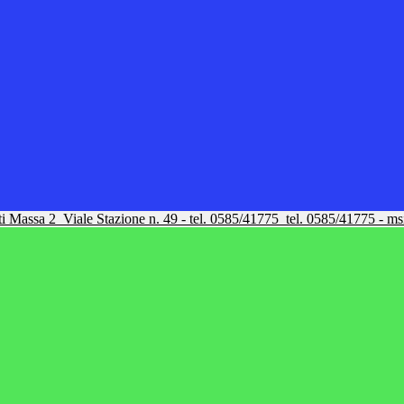
tti Massa 2
Viale Stazione n. 49 - tel. 0585/41775
tel. 0585/41775 - m