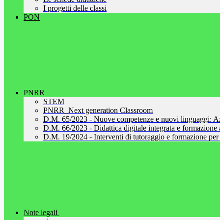
I progetti delle classi
PON
PNRR
STEM
PNRR_Next generation Classroom
D.M. 65/2023 - Nuove competenze e nuovi linguaggi: A
D.M. 66/2023 - Didattica digitale integrata e formazione al
D.M. 19/2024 - Interventi di tutoraggio e formazione per 
Note legali