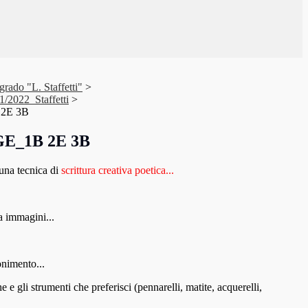
grado "L. Staffetti"
>
21/2022_Staffetti
>
2E 3B
E_1B 2E 3B
a tecnica di
scrittura creativa poetica...
a immagini...
onimento...
 gli strumenti che preferisci (pennarelli, matite, acquerelli,