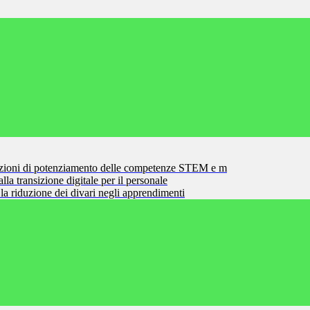
zioni di potenziamento delle competenze STEM e m
la transizione digitale per il personale
la riduzione dei divari negli apprendimenti