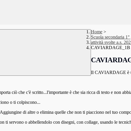
Home
>
Scuola secondaria 1° 
attività svolte a.s. 20
CAVIARDAGE_1B 
CAVIARDAG
Il CAVIARDAGE è un
rta ciò che c'è scritto...l'importante è che sia ricca di testo e non abbi
ciono o ti colpiscono...
. Aggiungine di altre o elimina quelle che non ti piacciono nel tuo comp
ti servono o abbellendolo con disegni, con collage, usando le tecniche e