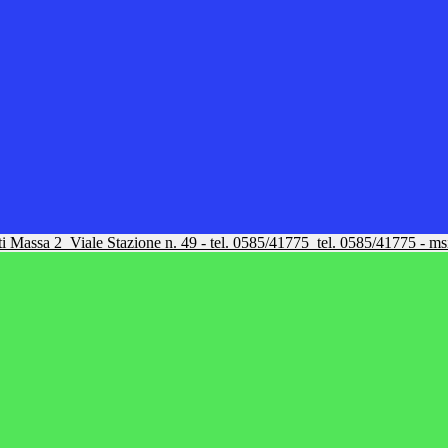
tti Massa 2
Viale Stazione n. 49 - tel. 0585/41775
tel. 0585/41775 - m