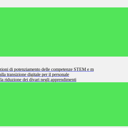
zioni di potenziamento delle competenze STEM e m
la transizione digitale per il personale
la riduzione dei divari negli apprendimenti