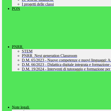
I progetti delle classi
PON
PNRR
STEM
PNRR_Next generation Classroom
D.M. 65/2023 - Nuove competenze e nuovi linguaggi: A
D.M. 66/2023 - Didattica digitale integrata e formazione al
D.M. 19/2024 - Interventi di tutoraggio e formazione per 
Note legali