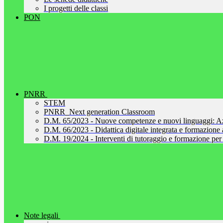
I progetti delle classi
PON
PNRR
STEM
PNRR_Next generation Classroom
D.M. 65/2023 - Nuove competenze e nuovi linguaggi: A
D.M. 66/2023 - Didattica digitale integrata e formazione al
D.M. 19/2024 - Interventi di tutoraggio e formazione per 
Note legali