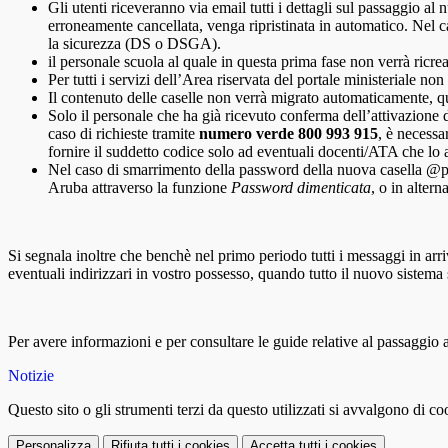
Gli utenti riceveranno via email tutti i dettagli sul passaggio al
erroneamente cancellata, venga ripristinata in automatico. Nel ca
la sicurezza (DS o DSGA).
il personale scuola al quale in questa prima fase non verrà ricre
Per tutti i servizi dell’Area riservata del portale ministeriale n
Il contenuto delle caselle non verrà migrato automaticamente, q
Solo il personale che ha già ricevuto conferma dell’attivazione 
caso di richieste tramite
numero verde 800 993 915
, è necessa
fornire il suddetto codice solo ad eventuali docenti/ATA che lo 
Nel caso di smarrimento della password della nuova casella @post
Aruba attraverso la funzione
Password dimenticata
, o in alter
Si segnala inoltre che benchè nel primo periodo tutti i messaggi in arr
eventuali indirizzari in vostro possesso, quando tutto il nuovo sistema 
Per avere informazioni e per consultare le guide relative al passaggio
Notizie
Questo sito o gli strumenti terzi da questo utilizzati si avvalgono di coo
Personalizza
Rifiuta tutti
i cookies
Accetta tutti
i cookies