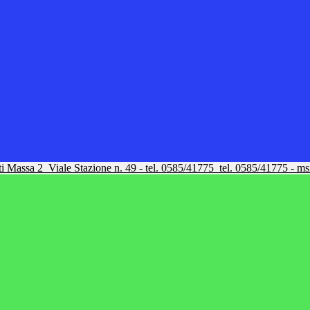
tti Massa 2
Viale Stazione n. 49 - tel. 0585/41775
tel. 0585/41775 - m