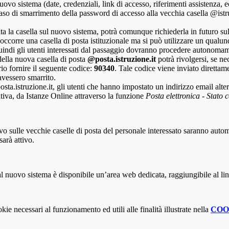
 nuovo sistema (date, credenziali, link di accesso, riferimenti assistenza
so di smarrimento della password di accesso alla vecchia casella @istruzio
ata la casella sul nuovo sistema, potrà comunque richiederla in futuro sul
on occorre una casella di posta istituzionale ma si può utilizzare un qualu
uindi gli utenti interessati dal passaggio dovranno procedere autonomame
della nuova casella di posta
@posta.istruzione.it
potrà rivolgersi, se nec
rio fornire il seguente codice:
90340
. Tale codice viene inviato direttam
avessero smarrito.
a.istruzione.it, gli utenti che hanno impostato un indirizzo email alter
nativa, da Istanze Online attraverso la funzione
Posta elettronica - Stato 
ivo sulle vecchie caselle di posta del personale interessato saranno auto
sarà attivo.
 al nuovo sistema è disponibile un’area web dedicata, raggiungibile al li
kie necessari al funzionamento ed utili alle finalità illustrate nella
COO