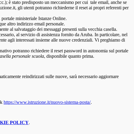
, ecc.); è stato predisposto un meccanismo per cui tale email, anche se
ne.it, gli utenti potranno richiederne il reset ai propri referenti per
 portale ministeriale Istanze Online.
nque altro indirizzo email personale.
nte al salvataggio dei messaggi presenti sulla vecchia casella.
essario, al servizio di assistenza fornito da Aruba. In particolare, nel
ente agli interessati insieme alle nuove credenziali. Vi preghiamo di
nativo potranno richiedere il reset password in autonomia sul portale
casella personale scuola
, disponibile quanto prima.
maticamente reindirizzati sulle nuove, sarà necessario aggiornare
nk
https://www.istruzione.it/nuovo-sistema-posta/
.
KIE POLICY
.