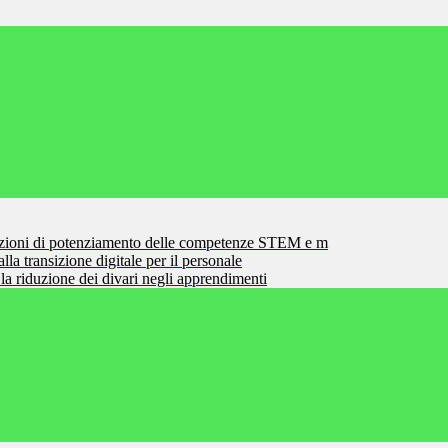
zioni di potenziamento delle competenze STEM e m
la transizione digitale per il personale
la riduzione dei divari negli apprendimenti