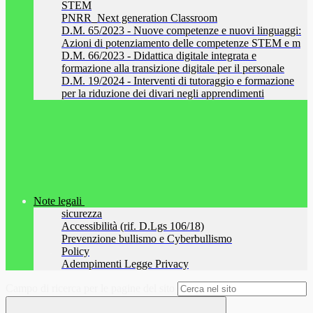
STEM
PNRR_Next generation Classroom
D.M. 65/2023 - Nuove competenze e nuovi linguaggi:
Azioni di potenziamento delle competenze STEM e m
D.M. 66/2023 - Didattica digitale integrata e
formazione alla transizione digitale per il personale
D.M. 19/2024 - Interventi di tutoraggio e formazione
per la riduzione dei divari negli apprendimenti
Note legali
sicurezza
Accessibilità (rif. D.Lgs 106/18)
Prevenzione bullismo e Cyberbullismo
Policy
Adempimenti Legge Privacy
Campo di ricerca per le pagine del sito