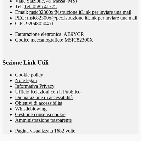
Viale Stazione, 49 Massa (MS)
Tel:
Tel. 0585 41775
Email:
msic82300x@istruzione.it
Link per inviare una mail
PEC:
msic82300x@pec.istruzione.it
Link per inviare una mail
C.F.: 92048050451
Fatturazione elettronica: AB9YCR
Codice meccanografico: MSIC82300X
Sezione Link Utili
Cookie policy
Note legali
Informativa Privacy
Ufficio Relazioni con il Pubblico
Dichiarazione di accessibilità
Obiettivi di accessibilità
Whistleblowing
Gestione consensi cookie
Amministrazione trasparente
Pagina visualizzata
1682
volte