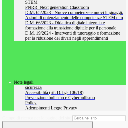
STEM
PNRR_Next generation Classroom
D.M. 65/2023 - Nuove competenze e nuovi linguaggi:
Azioni di potenziamento delle competenze STEM e m
D.M. 66/2023 - Didattica digitale integrata e
formazione alla transizione digitale per il personale
D.M. 19/2024 - Interventi di tutoraggio e formazione
per la riduzione dei divari negli apprendimenti
Note legali
sicurezza
Accessibilità (rif. D.Lgs 106/18)
Prevenzione bullismo e Cyberbullismo
Policy
Adempimenti Legge Privacy
Campo di ricerca per le pagine del sito