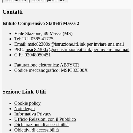
Contatti
Istituto Comprensivo Staffetti Massa 2
Viale Stazione, 49 Massa (MS)
Tel:
Tel. 0585 41775
Email:
msic82300x@istruzione.it
Link per inviare una mail
PEC:
msic82300x@pec.istruzione.it
Link per inviare una mail
C.F.: 92048050451
Fatturazione elettronica: AB9YCR
Codice meccanografico: MSIC82300X
Sezione Link Utili
Cookie policy
Note legali
Informativa Privacy
Ufficio Relazioni con il Pubblico
Dichiarazione di accessibilità
Obiettivi di accessibilità