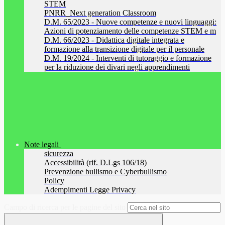
STEM
PNRR_Next generation Classroom
D.M. 65/2023 - Nuove competenze e nuovi linguaggi:
Azioni di potenziamento delle competenze STEM e m
D.M. 66/2023 - Didattica digitale integrata e
formazione alla transizione digitale per il personale
D.M. 19/2024 - Interventi di tutoraggio e formazione
per la riduzione dei divari negli apprendimenti
Note legali
sicurezza
Accessibilità (rif. D.Lgs 106/18)
Prevenzione bullismo e Cyberbullismo
Policy
Adempimenti Legge Privacy
Campo di ricerca per le pagine del sito