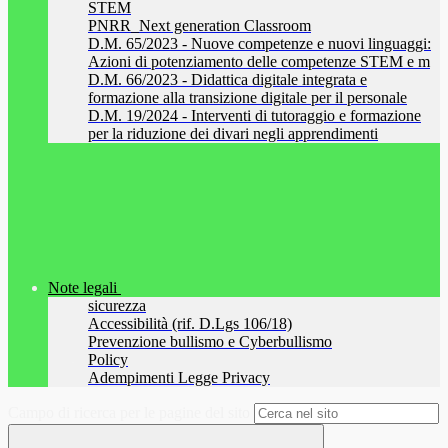
STEM
PNRR_Next generation Classroom
D.M. 65/2023 - Nuove competenze e nuovi linguaggi:
Azioni di potenziamento delle competenze STEM e m
D.M. 66/2023 - Didattica digitale integrata e
formazione alla transizione digitale per il personale
D.M. 19/2024 - Interventi di tutoraggio e formazione
per la riduzione dei divari negli apprendimenti
Note legali
sicurezza
Accessibilità (rif. D.Lgs 106/18)
Prevenzione bullismo e Cyberbullismo
Policy
Adempimenti Legge Privacy
Campo di ricerca per le pagine del sito