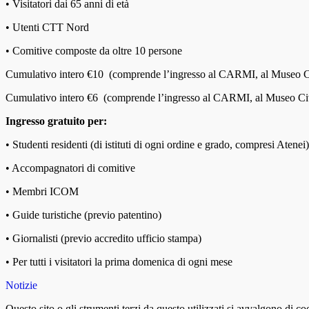
• Visitatori dai 65 anni di età
• Utenti CTT Nord
• Comitive composte da oltre 10 persone
Cumulativo intero €10 (comprende l’ingresso al CARMI, al Museo Civ
Cumulativo intero €6 (comprende l’ingresso al CARMI, al Museo Civi
Ingresso gratuito per:
• Studenti residenti (di istituti di ogni ordine e grado, compresi Atenei)
• Accompagnatori di comitive
• Membri ICOM
• Guide turistiche (previo patentino)
• Giornalisti (previo accredito ufficio stampa)
• Per tutti i visitatori la prima
domenica
di ogni mese
Notizie
Questo sito o gli strumenti terzi da questo utilizzati si avvalgono di coo