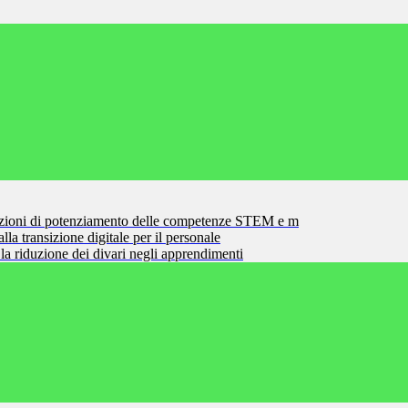
zioni di potenziamento delle competenze STEM e m
la transizione digitale per il personale
la riduzione dei divari negli apprendimenti