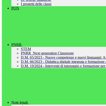
I progetti delle classi
PON
PNRR
STEM
PNRR_Next generation Classroom
D.M. 65/2023 - Nuove competenze e nuovi linguaggi: A
D.M. 66/2023 - Didattica digitale integrata e formazione al
D.M. 19/2024 - Interventi di tutoraggio e formazione per 
Note legali