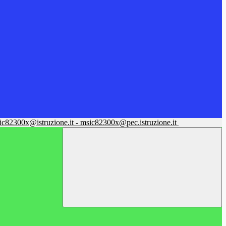
sic82300x@istruzione.it - msic82300x@pec.istruzione.it