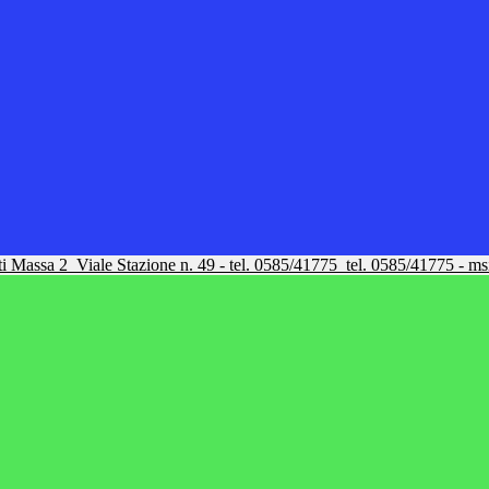
tti Massa 2
Viale Stazione n. 49 - tel. 0585/41775
tel. 0585/41775 - m