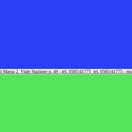
tti Massa 2
Viale Stazione n. 49 - tel. 0585/41775
tel. 0585/41775 - m