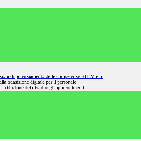
zioni di potenziamento delle competenze STEM e m
la transizione digitale per il personale
la riduzione dei divari negli apprendimenti