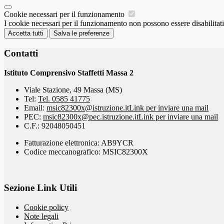
Cookie necessari per il funzionamento
I cookie necessari per il funzionamento non possono essere disabilitati.
Accetta tutti
Salva le preferenze
Contatti
Istituto Comprensivo Staffetti Massa 2
Viale Stazione, 49 Massa (MS)
Tel:
Tel. 0585 41775
Email:
msic82300x@istruzione.it
Link per inviare una mail
PEC:
msic82300x@pec.istruzione.it
Link per inviare una mail
C.F.: 92048050451
Fatturazione elettronica: AB9YCR
Codice meccanografico: MSIC82300X
Sezione Link Utili
Cookie policy
Note legali