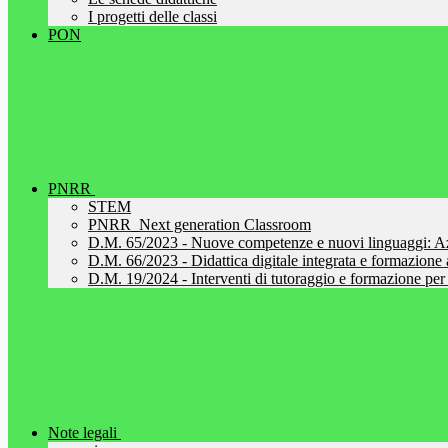
I progetti delle classi
PON
PNRR
STEM
PNRR_Next generation Classroom
D.M. 65/2023 - Nuove competenze e nuovi linguaggi: A
D.M. 66/2023 - Didattica digitale integrata e formazione al
D.M. 19/2024 - Interventi di tutoraggio e formazione per 
Note legali