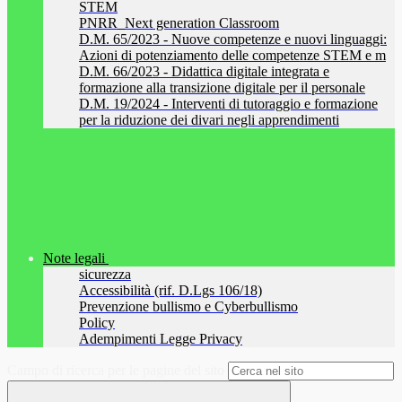
STEM
PNRR_Next generation Classroom
D.M. 65/2023 - Nuove competenze e nuovi linguaggi:
Azioni di potenziamento delle competenze STEM e m
D.M. 66/2023 - Didattica digitale integrata e
formazione alla transizione digitale per il personale
D.M. 19/2024 - Interventi di tutoraggio e formazione
per la riduzione dei divari negli apprendimenti
Note legali
sicurezza
Accessibilità (rif. D.Lgs 106/18)
Prevenzione bullismo e Cyberbullismo
Policy
Adempimenti Legge Privacy
Campo di ricerca per le pagine del sito