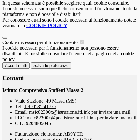
In questa schermata è possibile scegliere quali cookie consentire.
I cookie necessari sono quelli che consentono il funzionamento della
piattaforma e non è possibile disabilitarli.
Per conoscere quali sono i cookie necessari al funzionamento potete
visionare la
COOKIE POLICY
.
Cookie necessari per il funzionamento
I cookie necessari per il funzionamento non possono essere
disabilitati. È possibile consultare l'elenco nella pagina della cookie
policy.
Accetta tutti
Salva le preferenze
Contatti
Istituto Comprensivo Staffetti Massa 2
Viale Stazione, 49 Massa (MS)
Tel:
Tel. 0585 41775
Email:
msic82300x@istruzione.it
Link per inviare una mail
PEC:
msic82300x@pec.istruzione.it
Link per inviare una mail
C.F.: 92048050451
Fatturazione elettronica: AB9YCR
Codice meccanografico: MSIC82300X