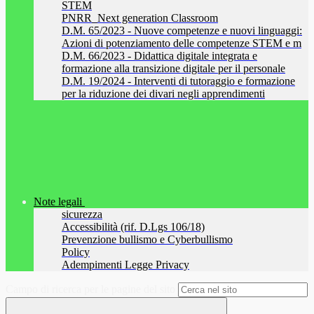
STEM
PNRR_Next generation Classroom
D.M. 65/2023 - Nuove competenze e nuovi linguaggi:
Azioni di potenziamento delle competenze STEM e m
D.M. 66/2023 - Didattica digitale integrata e
formazione alla transizione digitale per il personale
D.M. 19/2024 - Interventi di tutoraggio e formazione
per la riduzione dei divari negli apprendimenti
Note legali
sicurezza
Accessibilità (rif. D.Lgs 106/18)
Prevenzione bullismo e Cyberbullismo
Policy
Adempimenti Legge Privacy
Campo di ricerca per le pagine del sito