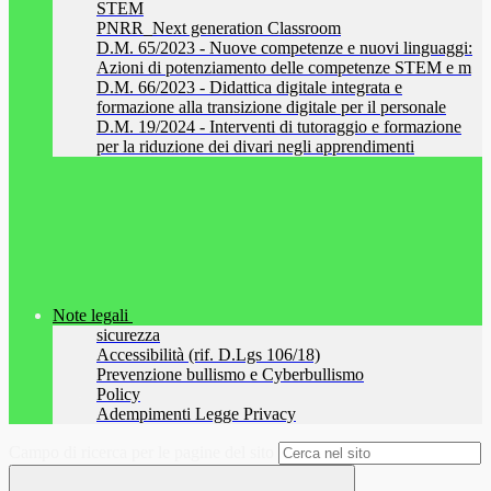
STEM
PNRR_Next generation Classroom
D.M. 65/2023 - Nuove competenze e nuovi linguaggi:
Azioni di potenziamento delle competenze STEM e m
D.M. 66/2023 - Didattica digitale integrata e
formazione alla transizione digitale per il personale
D.M. 19/2024 - Interventi di tutoraggio e formazione
per la riduzione dei divari negli apprendimenti
Note legali
sicurezza
Accessibilità (rif. D.Lgs 106/18)
Prevenzione bullismo e Cyberbullismo
Policy
Adempimenti Legge Privacy
Campo di ricerca per le pagine del sito