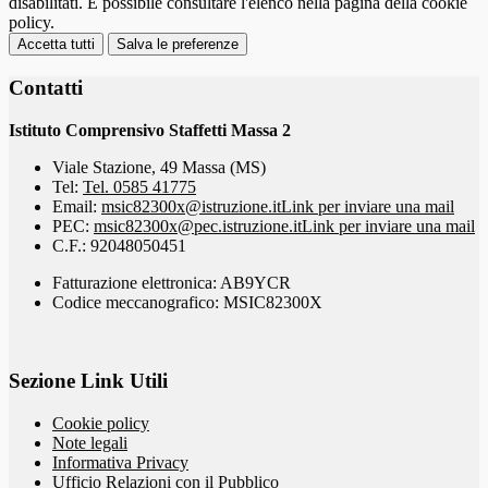
disabilitati. È possibile consultare l'elenco nella pagina della cookie
policy.
Accetta tutti
Salva le preferenze
Contatti
Istituto Comprensivo Staffetti Massa 2
Viale Stazione, 49 Massa (MS)
Tel:
Tel. 0585 41775
Email:
msic82300x@istruzione.it
Link per inviare una mail
PEC:
msic82300x@pec.istruzione.it
Link per inviare una mail
C.F.: 92048050451
Fatturazione elettronica: AB9YCR
Codice meccanografico: MSIC82300X
Sezione Link Utili
Cookie policy
Note legali
Informativa Privacy
Ufficio Relazioni con il Pubblico