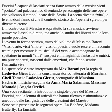
Puccini è capace di lasciarti senza fiato: attratto dalla musica vieni
“portato” sul palcoscenico diventando personaggio delle sue opere,
che valicano il tempo lineare della Storia. La scena diventa “vita”, e
le emozioni fanno sì che il contesto storico dell’opera si sgretoli per
diventare eterno.
L’incontro con il Maestro e soprattutto la sua musica, avviene
attraverso l’ascolto diretto, ma anche lo studio dei libretti con le loro
parole poetiche.
L’evento in forma scenica, tratto dal volume di Massimo Baroni
“Vissi d'arte, vissi 'amore... vissi di poesia”, vuole essere un racconto
teatrale per mostrare la musicalità dei versi e accompagnare lo
spettatore in mondi “altri”, sospesi e immaginifici, fantastici e onirici,
ma pure concreti, nascenti dalle emozioni, che fanno sentire
l’umanità viva.
Lo spettacolo è stato interpretato da
Max Baroni
per la regia di
Lodovico Gierut
, con la consulenza storico-letteraria di
Marilena
Cheli Tomei
e
Lodovico Gierut
, scenografie di
Massimo
Facheris
, musiche eseguite da
Anna Maria Salamina, Massimo
Montaldi, Angela Orefici.
Una voce recitante ha introdotto le singole opere del Maestro
Puccini, con la lettura di articoli che hanno rilevato testimonianze e
aneddoti delle fasi gestative delle creazioni del Maestro.
Sono state presentate le seguenti opere: La Bohème, Madama
Butterfly, La fanciulla