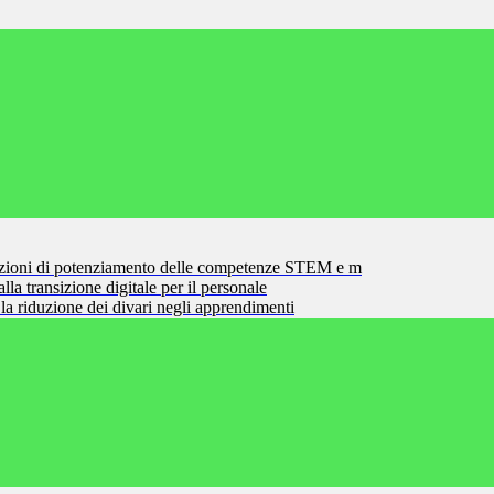
zioni di potenziamento delle competenze STEM e m
la transizione digitale per il personale
la riduzione dei divari negli apprendimenti