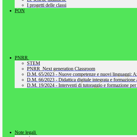
I progetti delle classi
PON
PNRR
STEM
PNRR_Next generation Classroom
D.M. 65/2023 - Nuove competenze e nuovi linguaggi: A
D.M. 66/2023 - Didattica digitale integrata e formazione al
D.M. 19/2024 - Interventi di tutoraggio e formazione per 
Note legali