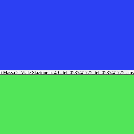
tti Massa 2
Viale Stazione n. 49 - tel. 0585/41775
tel. 0585/41775 - m