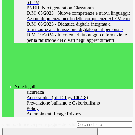
STEM
PNRR_Next generation Classroom
D.M. 65/2023 - Nuove competenze e nuovi linguaggi:
Azioni di potenziamento delle competenze STEM e m
D.M. 66/2023 - Didattica digitale integrata e
formazione alla transizione digitale per il personale
D.M. 19/2024 - Interventi di tutoraggio e formazione
per la riduzione dei divari negli apprendimenti
Note legali
sicurezza
Accessibilità (rif. D.Lgs 106/18)
Prevenzione bullismo e Cyberbullismo
Policy
Adempimenti Legge Privacy
Campo di ricerca per le pagine del sito