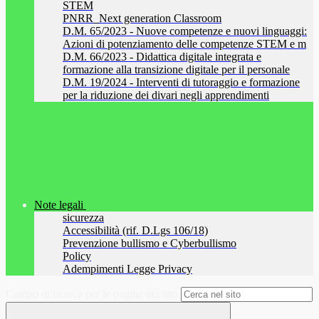
STEM
PNRR_Next generation Classroom
D.M. 65/2023 - Nuove competenze e nuovi linguaggi:
Azioni di potenziamento delle competenze STEM e m
D.M. 66/2023 - Didattica digitale integrata e
formazione alla transizione digitale per il personale
D.M. 19/2024 - Interventi di tutoraggio e formazione
per la riduzione dei divari negli apprendimenti
Note legali
sicurezza
Accessibilità (rif. D.Lgs 106/18)
Prevenzione bullismo e Cyberbullismo
Policy
Adempimenti Legge Privacy
Campo di ricerca per le pagine del sito