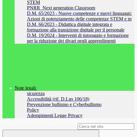
STEM
PNRR_Next generation Classroom
D.M. 65/2023 - Nuove competenze e nuovi linguaggi:
Azioni di potenziamento delle competenze STEM e m
D.M. 66/2023 - Didattica digitale integrata e
formazione alla transizione digitale per il personale
D.M. 19/2024 - Interventi di tutoraggio e formazione
per la riduzione dei divari negli apprendimenti
Note legali
sicurezza
Accessibilità (rif. D.Lgs 106/18)
Prevenzione bullismo e Cyberbullismo
Policy
Adempimenti Legge Privacy
Campo di ricerca per le pagine del sito