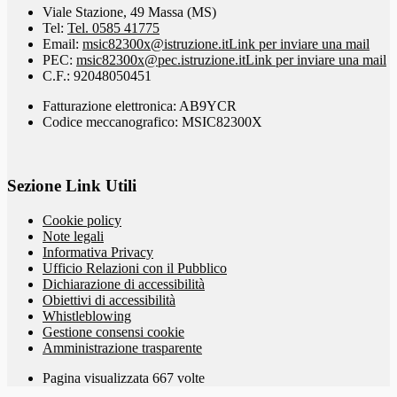
Viale Stazione, 49 Massa (MS)
Tel:
Tel. 0585 41775
Email:
msic82300x@istruzione.it
Link per inviare una mail
PEC:
msic82300x@pec.istruzione.it
Link per inviare una mail
C.F.: 92048050451
Fatturazione elettronica: AB9YCR
Codice meccanografico: MSIC82300X
Sezione Link Utili
Cookie policy
Note legali
Informativa Privacy
Ufficio Relazioni con il Pubblico
Dichiarazione di accessibilità
Obiettivi di accessibilità
Whistleblowing
Gestione consensi cookie
Amministrazione trasparente
Pagina visualizzata
667
volte