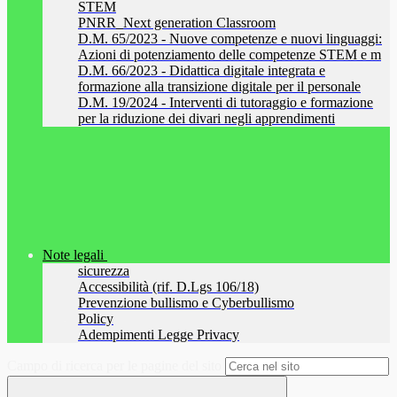
STEM
PNRR_Next generation Classroom
D.M. 65/2023 - Nuove competenze e nuovi linguaggi:
Azioni di potenziamento delle competenze STEM e m
D.M. 66/2023 - Didattica digitale integrata e
formazione alla transizione digitale per il personale
D.M. 19/2024 - Interventi di tutoraggio e formazione
per la riduzione dei divari negli apprendimenti
Note legali
sicurezza
Accessibilità (rif. D.Lgs 106/18)
Prevenzione bullismo e Cyberbullismo
Policy
Adempimenti Legge Privacy
Campo di ricerca per le pagine del sito