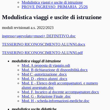
Modulistica viaggi e uscite di istruzione
PROVE INGRESSO_PRIMARIA_25/26
Modulistica viaggi e uscite di istruzione
moduli revisionati a.s. 2022/2023
ingresso+agevolato+musei+ DEFINITIVO.doc
TESSERINO RICONOSCIMENTO ALUNNI.docx
TESSERINO RICONOSCIMENTO ALUNNI.pdf
modulistica viaggi di istruzione
Mod. A proposta di viaggio.odt
Mod. B dichiarazione di disponibilità.docx
Mod C -autorizzazione .docx
Mod. D - elenco alunni .docx
Mod. E - Elenco degli accompagnatori. e numero
alunni assegnato.doc
Mod. F. Incarico al docente accompagnatore.docx
Mod. G - Relazione Finale .doc
Mod. H - scheda-informazioni-mediche.doc
modulistica uscite didattiche