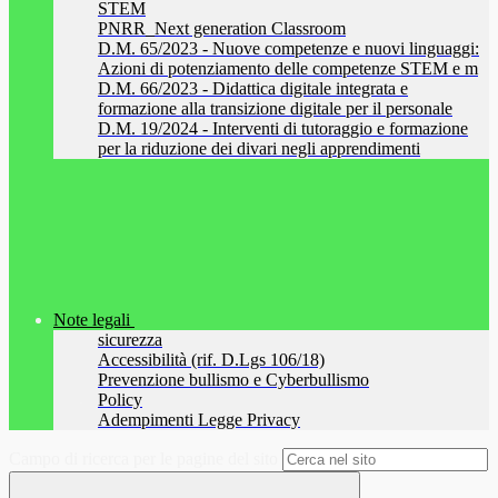
STEM
PNRR_Next generation Classroom
D.M. 65/2023 - Nuove competenze e nuovi linguaggi:
Azioni di potenziamento delle competenze STEM e m
D.M. 66/2023 - Didattica digitale integrata e
formazione alla transizione digitale per il personale
D.M. 19/2024 - Interventi di tutoraggio e formazione
per la riduzione dei divari negli apprendimenti
Note legali
sicurezza
Accessibilità (rif. D.Lgs 106/18)
Prevenzione bullismo e Cyberbullismo
Policy
Adempimenti Legge Privacy
Campo di ricerca per le pagine del sito