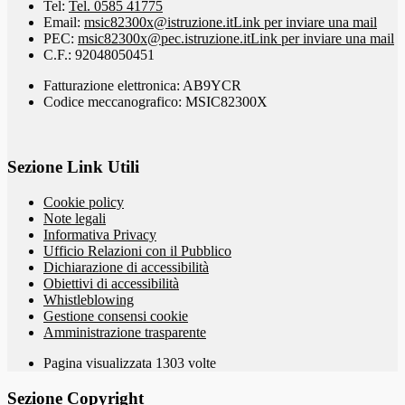
Tel:
Tel. 0585 41775
Email:
msic82300x@istruzione.it
Link per inviare una mail
PEC:
msic82300x@pec.istruzione.it
Link per inviare una mail
C.F.: 92048050451
Fatturazione elettronica: AB9YCR
Codice meccanografico: MSIC82300X
Sezione Link Utili
Cookie policy
Note legali
Informativa Privacy
Ufficio Relazioni con il Pubblico
Dichiarazione di accessibilità
Obiettivi di accessibilità
Whistleblowing
Gestione consensi cookie
Amministrazione trasparente
Pagina visualizzata
1303
volte
Sezione Copyright