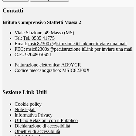
Contatti
Istituto Comprensivo Staffetti Massa 2
Viale Stazione, 49 Massa (MS)
Tel:
Tel. 0585 41775
Email:
msic82300x@istruzione.it
Link per inviare una mail
PEC:
msic82300x@pec.istruzione.it
Link per inviare una mail
C.F.: 92048050451
Fatturazione elettronica: AB9YCR
Codice meccanografico: MSIC82300X
Sezione Link Utili
Cookie policy
Note legali
Informativa Privacy
Ufficio Relazioni con il Pubblico
Dichiarazione di accessibilità
Obiettivi di accessibilità