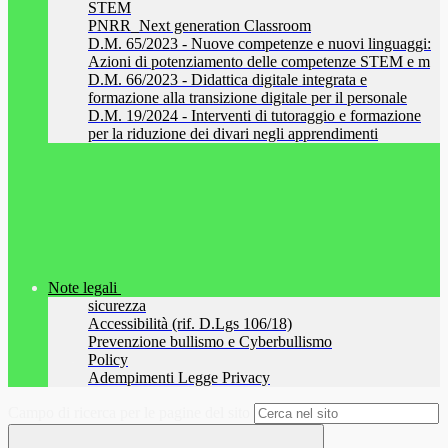
STEM
PNRR_Next generation Classroom
D.M. 65/2023 - Nuove competenze e nuovi linguaggi:
Azioni di potenziamento delle competenze STEM e m
D.M. 66/2023 - Didattica digitale integrata e
formazione alla transizione digitale per il personale
D.M. 19/2024 - Interventi di tutoraggio e formazione
per la riduzione dei divari negli apprendimenti
Note legali
sicurezza
Accessibilità (rif. D.Lgs 106/18)
Prevenzione bullismo e Cyberbullismo
Policy
Adempimenti Legge Privacy
Campo di ricerca per le pagine del sito