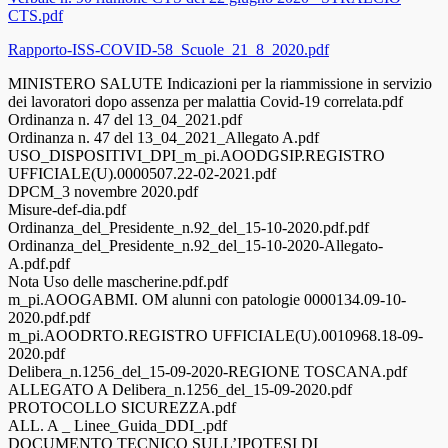
CTS.pdf
Rapporto-ISS-COVID-58_Scuole_21_8_2020.pdf
MINISTERO SALUTE Indicazioni per la riammissione in servizio
dei lavoratori dopo assenza per malattia Covid-19 correlata.pdf
Ordinanza n. 47 del 13_04_2021.pdf
Ordinanza n. 47 del 13_04_2021_Allegato A.pdf
USO_DISPOSITIVI_DPI_m_pi.AOODGSIP.REGISTRO
UFFICIALE(U).0000507.22-02-2021.pdf
DPCM_3 novembre 2020.pdf
Misure-def-dia.pdf
Ordinanza_del_Presidente_n.92_del_15-10-2020.pdf.pdf
Ordinanza_del_Presidente_n.92_del_15-10-2020-Allegato-
A.pdf.pdf
Nota Uso delle mascherine.pdf.pdf
m_pi.AOOGABMI. OM alunni con patologie 0000134.09-10-
2020.pdf.pdf
m_pi.AOODRTO.REGISTRO UFFICIALE(U).0010968.18-09-
2020.pdf
Delibera_n.1256_del_15-09-2020-REGIONE TOSCANA.pdf
ALLEGATO A Delibera_n.1256_del_15-09-2020.pdf
PROTOCOLLO SICUREZZA.pdf
ALL. A _ Linee_Guida_DDI_.pdf
DOCUMENTO TECNICO SULL’IPOTESI DI