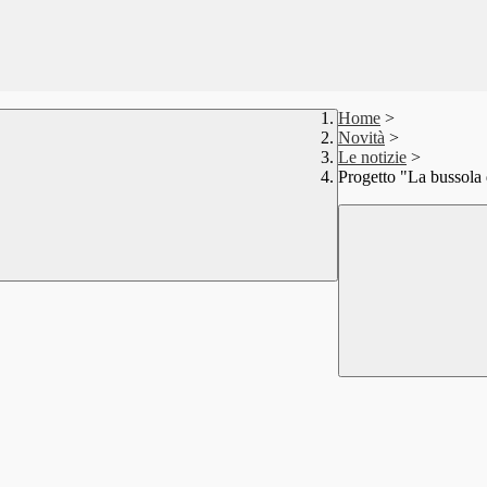
Home
>
Novità
>
Le notizie
>
Progetto "La bussola 