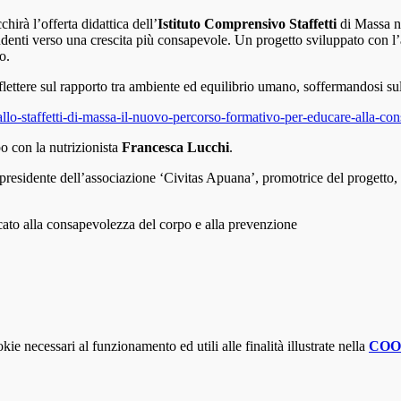
irà l’offerta didattica dell’
Istituto Comprensivo Staffetti
di Massa ne
enti verso una crescita più consapevole. Un progetto sviluppato con l’
o.
flettere sul rapporto tra ambiente ed equilibrio umano, soffermandosi sul 
o-staffetti-di-massa-il-nuovo-percorso-formativo-per-educare-alla-cons
po con la nutrizionista
Francesca Lucchi
.
 presidente dell’associazione ‘Civitas Apuana’, promotrice del progetto, 
cato alla consapevolezza del corpo e alla prevenzione
kie necessari al funzionamento ed utili alle finalità illustrate nella
COO