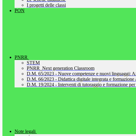
I progetti delle classi
PON
PNRR
STEM
PNRR_Next generation Classroom
D.M. 65/2023 - Nuove competenze e nuovi linguaggi: A
D.M. 66/2023 - Didattica digitale integrata e formazione al
D.M. 19/2024 - Interventi di tutoraggio e formazione per 
Note legali