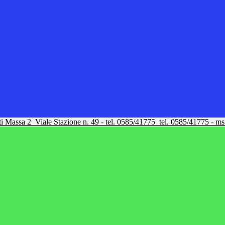
tti Massa 2
Viale Stazione n. 49 - tel. 0585/41775
tel. 0585/41775 - m