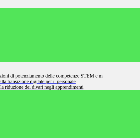
zioni di potenziamento delle competenze STEM e m
la transizione digitale per il personale
la riduzione dei divari negli apprendimenti