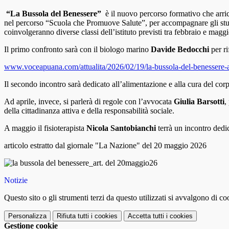
“La Bussola del Benessere”
è il nuovo percorso formativo che arricch
nel percorso “Scuola che Promuove Salute”, per accompagnare gli stud
coinvolgeranno diverse classi dell’istituto previsti tra febbraio e maggi
Il primo confronto sarà con il biologo marino
Davide Bedocchi
per ri
www.voceapuana.com/attualita/2026/02/19/la-bussola-del-benessere-all
Il secondo incontro sarà dedicato all’alimentazione e alla cura del cor
Ad aprile, invece, si parlerà di regole con l’avvocata
Giulia Barsotti
,
della cittadinanza attiva e della responsabilità sociale.
A maggio il fisioterapista
Nicola Santobianchi
terrà un incontro dedi
articolo estratto dal giornale "La Nazione" del 20 maggio 2026
Notizie
Questo sito o gli strumenti terzi da questo utilizzati si avvalgono di coo
Personalizza
Rifiuta tutti
i cookies
Accetta tutti
i cookies
Gestione cookie