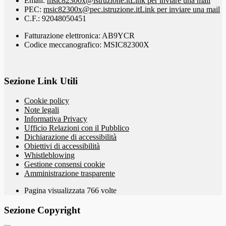
Email:
msic82300x@istruzione.it
Link per inviare una mail
PEC:
msic82300x@pec.istruzione.it
Link per inviare una mail
C.F.: 92048050451
Fatturazione elettronica: AB9YCR
Codice meccanografico: MSIC82300X
Sezione Link Utili
Cookie policy
Note legali
Informativa Privacy
Ufficio Relazioni con il Pubblico
Dichiarazione di accessibilità
Obiettivi di accessibilità
Whistleblowing
Gestione consensi cookie
Amministrazione trasparente
Pagina visualizzata
766
volte
Sezione Copyright