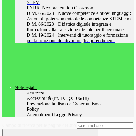
STEM
PNRR_Next generation Classroom
D.M. 65/2023 - Nuove competenze e nuovi linguaggi:
Azioni di potenziamento delle competenze STEM e m
D.M. 66/2023 - Didattica digitale integrata e
formazione alla transizione digitale per il personale
D.M. 19/2024 - Interventi di tutoraggio e formazione
per la riduzione dei divari negli apprendimenti
Note legali
sicurezza
Accessibilità (rif. D.Lgs 106/18)
Prevenzione bullismo e Cyberbullismo
Policy
Adempimenti Legge Privacy
Campo di ricerca per le pagine del sito