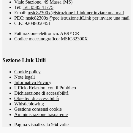
Viale Stazione, 49 Massa (MS)
Tel:
Tel. 0585 41775
Email:
msic82300x@istruzione.it
Link per inviare una mail
PEC:
msic82300x@pec.istruzione.it
Link per inviare una mail
C.F.: 92048050451
Fatturazione elettronica: AB9YCR
Codice meccanografico: MSIC82300X
Sezione Link Utili
Cookie policy
Note legali
Informativa Privacy
Ufficio Relazioni con il Pubblico
Dichiarazione di accessibilità
Obiettivi di accessibilità
Whistleblowing
Gestione consensi cookie
Amministrazione trasparente
Pagina visualizzata
564
volte