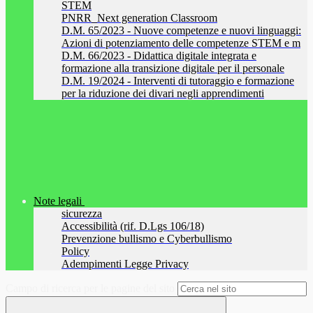
STEM
PNRR_Next generation Classroom
D.M. 65/2023 - Nuove competenze e nuovi linguaggi:
Azioni di potenziamento delle competenze STEM e m
D.M. 66/2023 - Didattica digitale integrata e
formazione alla transizione digitale per il personale
D.M. 19/2024 - Interventi di tutoraggio e formazione
per la riduzione dei divari negli apprendimenti
Note legali
sicurezza
Accessibilità (rif. D.Lgs 106/18)
Prevenzione bullismo e Cyberbullismo
Policy
Adempimenti Legge Privacy
Campo di ricerca per le pagine del sito