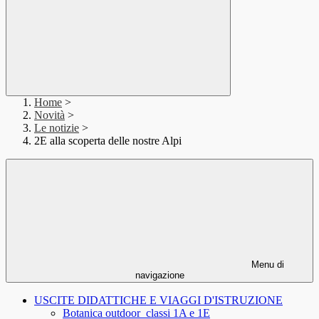
Home
>
Novità
>
Le notizie
>
2E alla scoperta delle nostre Alpi
Menu di
navigazione
USCITE DIDATTICHE E VIAGGI D'ISTRUZIONE
Botanica outdoor_classi 1A e 1E