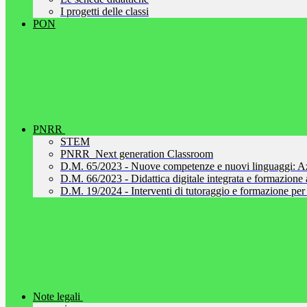
I progetti delle classi
PON
PNRR
STEM
PNRR_Next generation Classroom
D.M. 65/2023 - Nuove competenze e nuovi linguaggi: A
D.M. 66/2023 - Didattica digitale integrata e formazione al
D.M. 19/2024 - Interventi di tutoraggio e formazione per 
Note legali