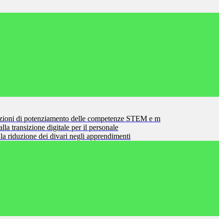
zioni di potenziamento delle competenze STEM e m
la transizione digitale per il personale
la riduzione dei divari negli apprendimenti