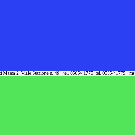
tti Massa 2
Viale Stazione n. 49 - tel. 0585/41775
tel. 0585/41775 - m