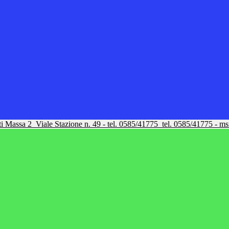
tti Massa 2
Viale Stazione n. 49 - tel. 0585/41775
tel. 0585/41775 - m