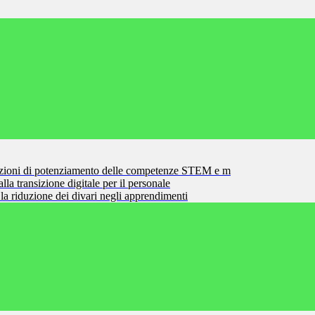
zioni di potenziamento delle competenze STEM e m
la transizione digitale per il personale
la riduzione dei divari negli apprendimenti