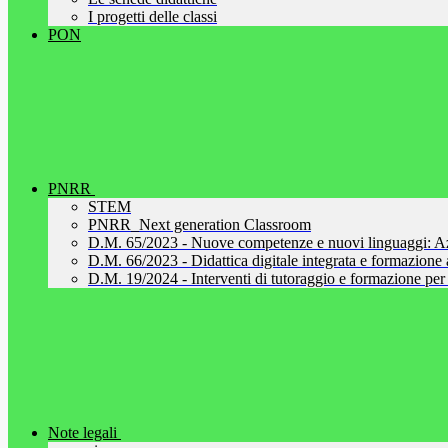
I progetti delle classi
PON
PNRR
STEM
PNRR_Next generation Classroom
D.M. 65/2023 - Nuove competenze e nuovi linguaggi: A
D.M. 66/2023 - Didattica digitale integrata e formazione al
D.M. 19/2024 - Interventi di tutoraggio e formazione per 
Note legali