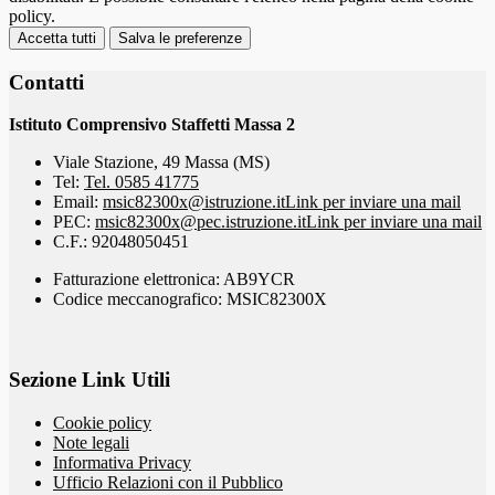
policy.
Accetta tutti
Salva le preferenze
Contatti
Istituto Comprensivo Staffetti Massa 2
Viale Stazione, 49 Massa (MS)
Tel:
Tel. 0585 41775
Email:
msic82300x@istruzione.it
Link per inviare una mail
PEC:
msic82300x@pec.istruzione.it
Link per inviare una mail
C.F.: 92048050451
Fatturazione elettronica: AB9YCR
Codice meccanografico: MSIC82300X
Sezione Link Utili
Cookie policy
Note legali
Informativa Privacy
Ufficio Relazioni con il Pubblico