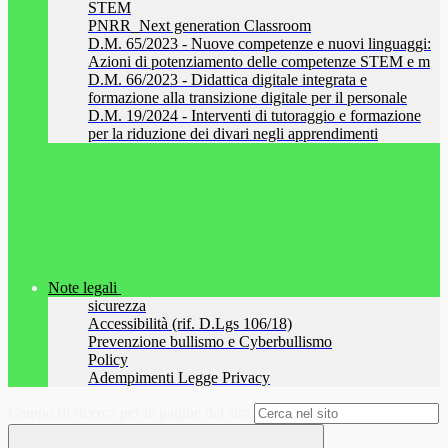
STEM
PNRR_Next generation Classroom
D.M. 65/2023 - Nuove competenze e nuovi linguaggi:
Azioni di potenziamento delle competenze STEM e m
D.M. 66/2023 - Didattica digitale integrata e
formazione alla transizione digitale per il personale
D.M. 19/2024 - Interventi di tutoraggio e formazione
per la riduzione dei divari negli apprendimenti
Note legali
sicurezza
Accessibilità (rif. D.Lgs 106/18)
Prevenzione bullismo e Cyberbullismo
Policy
Adempimenti Legge Privacy
Campo di ricerca per le pagine del sito