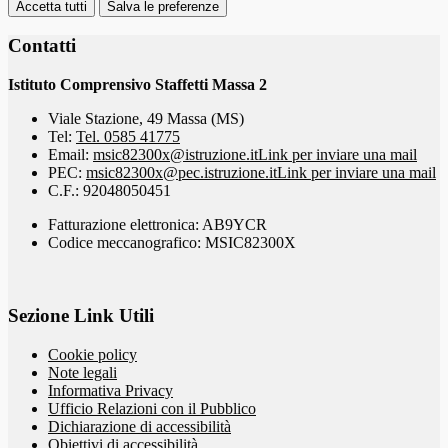
Accetta tutti
Salva le preferenze
Contatti
Istituto Comprensivo Staffetti Massa 2
Viale Stazione, 49 Massa (MS)
Tel:
Tel. 0585 41775
Email:
msic82300x@istruzione.it
Link per inviare una mail
PEC:
msic82300x@pec.istruzione.it
Link per inviare una mail
C.F.: 92048050451
Fatturazione elettronica: AB9YCR
Codice meccanografico: MSIC82300X
Sezione Link Utili
Cookie policy
Note legali
Informativa Privacy
Ufficio Relazioni con il Pubblico
Dichiarazione di accessibilità
Obiettivi di accessibilità