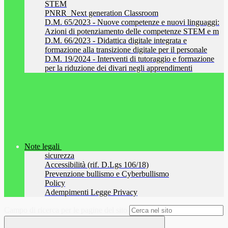
STEM
PNRR_Next generation Classroom
D.M. 65/2023 - Nuove competenze e nuovi linguaggi:
Azioni di potenziamento delle competenze STEM e m
D.M. 66/2023 - Didattica digitale integrata e
formazione alla transizione digitale per il personale
D.M. 19/2024 - Interventi di tutoraggio e formazione
per la riduzione dei divari negli apprendimenti
Note legali
sicurezza
Accessibilità (rif. D.Lgs 106/18)
Prevenzione bullismo e Cyberbullismo
Policy
Adempimenti Legge Privacy
Campo di ricerca per le pagine del sito