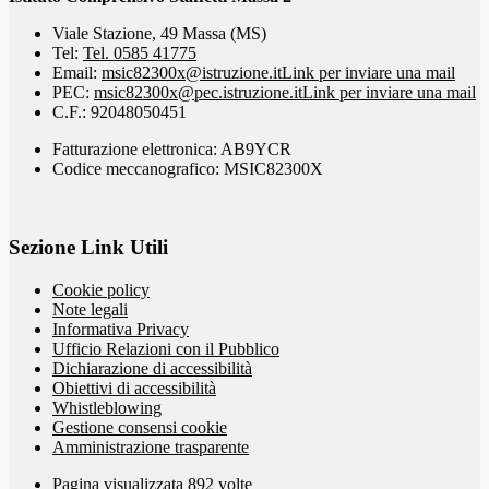
Viale Stazione, 49 Massa (MS)
Tel:
Tel. 0585 41775
Email:
msic82300x@istruzione.it
Link per inviare una mail
PEC:
msic82300x@pec.istruzione.it
Link per inviare una mail
C.F.: 92048050451
Fatturazione elettronica: AB9YCR
Codice meccanografico: MSIC82300X
Sezione Link Utili
Cookie policy
Note legali
Informativa Privacy
Ufficio Relazioni con il Pubblico
Dichiarazione di accessibilità
Obiettivi di accessibilità
Whistleblowing
Gestione consensi cookie
Amministrazione trasparente
Pagina visualizzata
892
volte