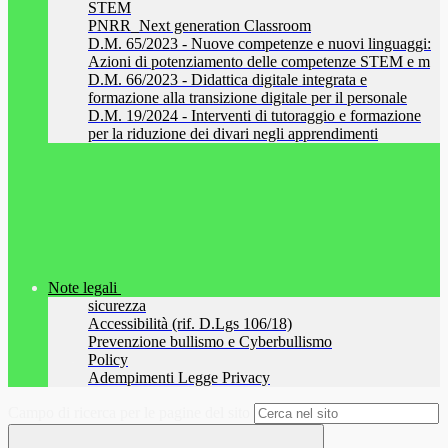
STEM
PNRR_Next generation Classroom
D.M. 65/2023 - Nuove competenze e nuovi linguaggi:
Azioni di potenziamento delle competenze STEM e m
D.M. 66/2023 - Didattica digitale integrata e
formazione alla transizione digitale per il personale
D.M. 19/2024 - Interventi di tutoraggio e formazione
per la riduzione dei divari negli apprendimenti
Note legali
sicurezza
Accessibilità (rif. D.Lgs 106/18)
Prevenzione bullismo e Cyberbullismo
Policy
Adempimenti Legge Privacy
Campo di ricerca per le pagine del sito