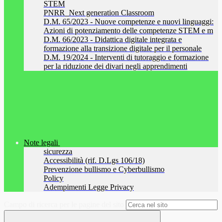
STEM
PNRR_Next generation Classroom
D.M. 65/2023 - Nuove competenze e nuovi linguaggi:
Azioni di potenziamento delle competenze STEM e m
D.M. 66/2023 - Didattica digitale integrata e
formazione alla transizione digitale per il personale
D.M. 19/2024 - Interventi di tutoraggio e formazione
per la riduzione dei divari negli apprendimenti
Note legali
sicurezza
Accessibilità (rif. D.Lgs 106/18)
Prevenzione bullismo e Cyberbullismo
Policy
Adempimenti Legge Privacy
Campo di ricerca per le pagine del sito