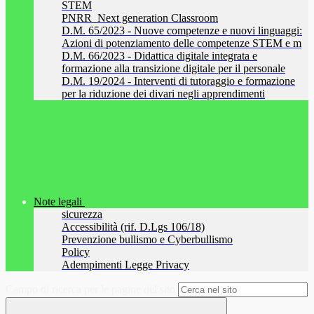
STEM
PNRR_Next generation Classroom
D.M. 65/2023 - Nuove competenze e nuovi linguaggi:
Azioni di potenziamento delle competenze STEM e m
D.M. 66/2023 - Didattica digitale integrata e
formazione alla transizione digitale per il personale
D.M. 19/2024 - Interventi di tutoraggio e formazione
per la riduzione dei divari negli apprendimenti
Note legali
sicurezza
Accessibilità (rif. D.Lgs 106/18)
Prevenzione bullismo e Cyberbullismo
Policy
Adempimenti Legge Privacy
Campo di ricerca per le pagine del sito