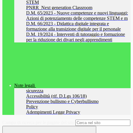
STEM
PNRR_Next generation Classroom
D.M. 65/2023 - Nuove competenze e nuovi linguaggi:
Azioni di potenziamento delle competenze STEM e m
D.M. 66/2023 - Didattica digitale integrata e
formazione alla transizione digitale per il personale
D.M. 19/2024 - Interventi di tutoraggio e formazione
per la riduzione dei divari negli apprendimenti
Note legali
sicurezza
Accessibilità (rif. D.Lgs 106/18)
Prevenzione bullismo e Cyberbullismo
Policy
Adempimenti Legge Privacy
Campo di ricerca per le pagine del sito