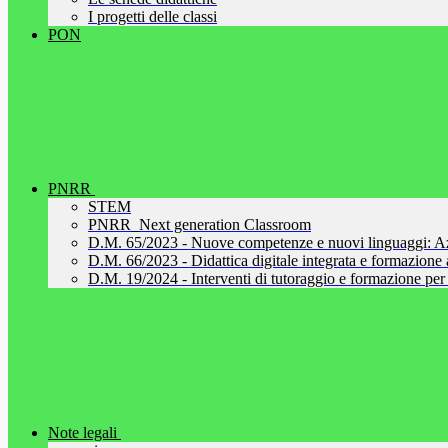
I progetti delle classi
PON
PNRR
STEM
PNRR_Next generation Classroom
D.M. 65/2023 - Nuove competenze e nuovi linguaggi: A
D.M. 66/2023 - Didattica digitale integrata e formazione al
D.M. 19/2024 - Interventi di tutoraggio e formazione per 
Note legali