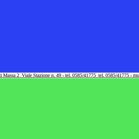
tti Massa 2
Viale Stazione n. 49 - tel. 0585/41775
tel. 0585/41775 - m