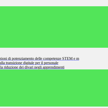
zioni di potenziamento delle competenze STEM e m
la transizione digitale per il personale
la riduzione dei divari negli apprendimenti