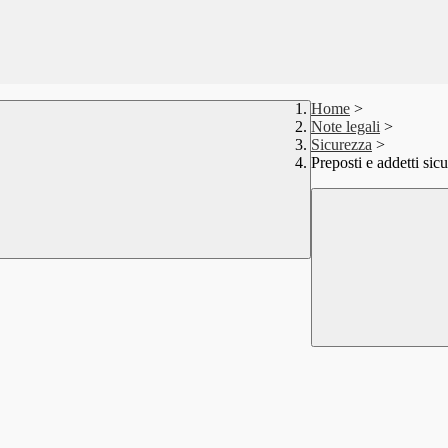
Home
>
Note legali
>
Sicurezza
>
Preposti e addetti si