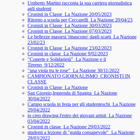
Umberto Martini racconta la sua carriera giornalistica
agli studenti
Cronisti in Classe_La Nazione 20/05/2023
Ritorno a scuola per Ceccarelli_La Nazione 20/04/23
Cronisti in Classe_La Nazione 30/03/2023
Cronisti in Classe_La Nazione 07/03/2023
Le bellezze massesi 'rinascono' dagli scarti_La Nazione
23/02/23
Cronisti in Classe_La Nazione 23/02/2023
Cronisti in classe_La Nazione 9/02/2023
"Coperte e Solidarietà"_La Nazione e il
Tirreno_9/12/2022
"una viola tra le rose"_La Nazione 30/11/2022
CAMPIONATO GIORNALISMO_CRONISTI IN
CLASSE
Cronisti in Classe_La Nazione
San Giorgio,leggenda di Spagna_La Nazione
30/04/2022
Campo scuola in festa per gli studenteschi_La Nazione
29/04/2022
io creo drawing,l'estro dei giovani artisti_La Nazione
03/04/2022
Cronisti in classe_La Nazione 29/03/2022
studenti a lezione di "guida consapevole"_La Nazione
28/03/2022