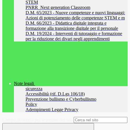
STEM
PNRR_Next generation Classroom
D.M. 65/2023 - Nuove competenze e nuovi linguaggi:
Azioni di potenziamento delle competenze STEM e m
D.M. 66/2023 - Didattica digitale integrata e
formazione alla transizione digitale per il personale
D.M. 19/2024 - Interventi di tutoraggio e formazione
per la riduzione dei divari negli apprendimenti
Note legali
sicurezza
Accessibilità (rif. D.Lgs 106/18)
Prevenzione bullismo e Cyberbullismo
Policy
Adempimenti Legge Privacy
Campo di ricerca per le pagine del sito