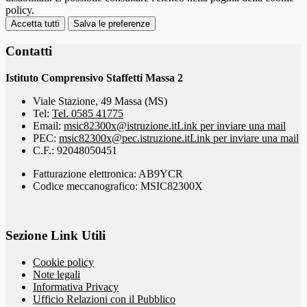
policy.
Accetta tutti
Salva le preferenze
Contatti
Istituto Comprensivo Staffetti Massa 2
Viale Stazione, 49 Massa (MS)
Tel:
Tel. 0585 41775
Email:
msic82300x@istruzione.it
Link per inviare una mail
PEC:
msic82300x@pec.istruzione.it
Link per inviare una mail
C.F.: 92048050451
Fatturazione elettronica: AB9YCR
Codice meccanografico: MSIC82300X
Sezione Link Utili
Cookie policy
Note legali
Informativa Privacy
Ufficio Relazioni con il Pubblico