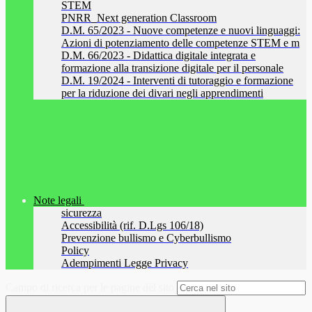
STEM
PNRR_Next generation Classroom
D.M. 65/2023 - Nuove competenze e nuovi linguaggi:
Azioni di potenziamento delle competenze STEM e m
D.M. 66/2023 - Didattica digitale integrata e
formazione alla transizione digitale per il personale
D.M. 19/2024 - Interventi di tutoraggio e formazione
per la riduzione dei divari negli apprendimenti
Note legali
sicurezza
Accessibilità (rif. D.Lgs 106/18)
Prevenzione bullismo e Cyberbullismo
Policy
Adempimenti Legge Privacy
Campo di ricerca per le pagine del sito