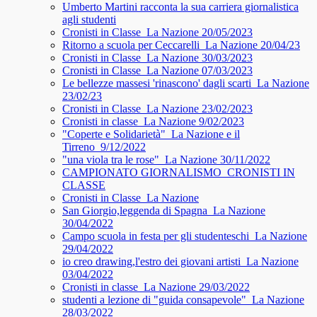
Umberto Martini racconta la sua carriera giornalistica
agli studenti
Cronisti in Classe_La Nazione 20/05/2023
Ritorno a scuola per Ceccarelli_La Nazione 20/04/23
Cronisti in Classe_La Nazione 30/03/2023
Cronisti in Classe_La Nazione 07/03/2023
Le bellezze massesi 'rinascono' dagli scarti_La Nazione
23/02/23
Cronisti in Classe_La Nazione 23/02/2023
Cronisti in classe_La Nazione 9/02/2023
"Coperte e Solidarietà"_La Nazione e il
Tirreno_9/12/2022
"una viola tra le rose"_La Nazione 30/11/2022
CAMPIONATO GIORNALISMO_CRONISTI IN
CLASSE
Cronisti in Classe_La Nazione
San Giorgio,leggenda di Spagna_La Nazione
30/04/2022
Campo scuola in festa per gli studenteschi_La Nazione
29/04/2022
io creo drawing,l'estro dei giovani artisti_La Nazione
03/04/2022
Cronisti in classe_La Nazione 29/03/2022
studenti a lezione di "guida consapevole"_La Nazione
28/03/2022