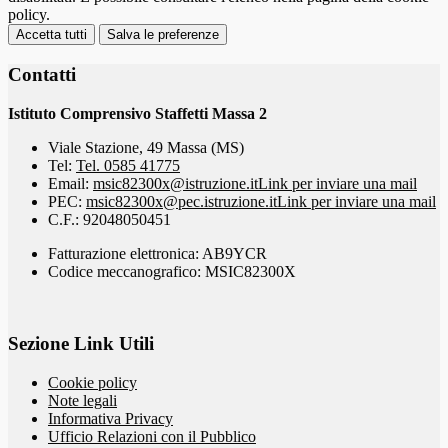
policy.
Accetta tutti
Salva le preferenze
Contatti
Istituto Comprensivo Staffetti Massa 2
Viale Stazione, 49 Massa (MS)
Tel:
Tel. 0585 41775
Email:
msic82300x@istruzione.it
Link per inviare una mail
PEC:
msic82300x@pec.istruzione.it
Link per inviare una mail
C.F.: 92048050451
Fatturazione elettronica: AB9YCR
Codice meccanografico: MSIC82300X
Sezione Link Utili
Cookie policy
Note legali
Informativa Privacy
Ufficio Relazioni con il Pubblico