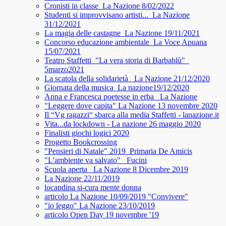
Cronisti in classe_La Nazione 8/02/2022
Studenti si improvvisano artisti..._La Nazione
31/12/2021
La magia delle castagne_La Nazione 19/11/2021
Concorso educazione ambientale_La Voce Apuana
15/07/2021
Teatro Staffetti_"La vera storia di Barbablù"_
5marzo2021
La scatola della solidarietà_ La Nazione 21/12/2020
Giornata della musica_La nazione19/12/2020
Anna e Francesca poetesse in erba_ La Nazione
"Leggere dove capita" La Nazione 13 novembre 2020
Il “Vg ragazzi“ sbarca alla media Staffetti - lanazione.it
Vita...da lockdown - La nazione 26 maggio 2020
Finalisti giochi logici 2020
Progetto Bookcrossing
"Pensieri di Natale" 2019_Primaria De Amicis
"L'ambiente va salvato"_ Fucini
Scuola aperta_ La Nazione 8 Dicembre 2019
La Nazione 22/11/2019
locandina si-cura mente donna
articolo La Nazione 10/09/2019 "Convivere"
"io leggo" La Nazione 23/10/2019
articolo Open Day 19 novembre '19