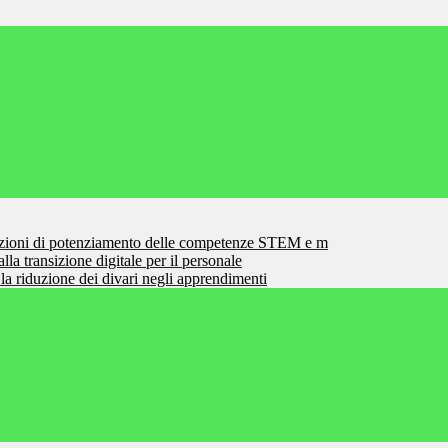
zioni di potenziamento delle competenze STEM e m
la transizione digitale per il personale
la riduzione dei divari negli apprendimenti