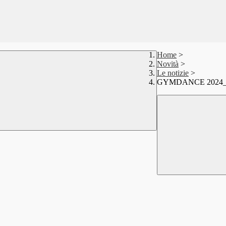
Home
>
Novità
>
Le notizie
>
GYMDANCE 2024_L