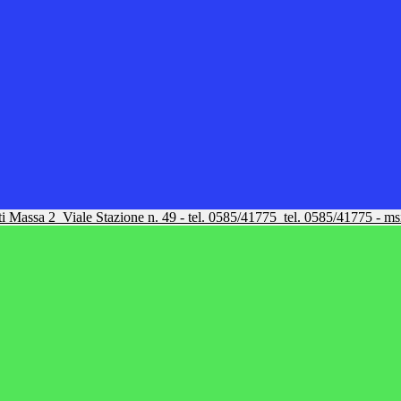
tti Massa 2
Viale Stazione n. 49 - tel. 0585/41775
tel. 0585/41775 - m