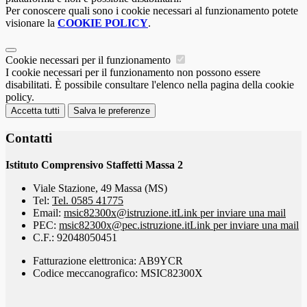
Per conoscere quali sono i cookie necessari al funzionamento potete
visionare la
COOKIE POLICY
.
Cookie necessari per il funzionamento
I cookie necessari per il funzionamento non possono essere
disabilitati. È possibile consultare l'elenco nella pagina della cookie
policy.
Accetta tutti
Salva le preferenze
Contatti
Istituto Comprensivo Staffetti Massa 2
Viale Stazione, 49 Massa (MS)
Tel:
Tel. 0585 41775
Email:
msic82300x@istruzione.it
Link per inviare una mail
PEC:
msic82300x@pec.istruzione.it
Link per inviare una mail
C.F.: 92048050451
Fatturazione elettronica: AB9YCR
Codice meccanografico: MSIC82300X