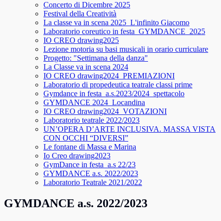
Concerto di Dicembre 2025
Festival della Creatività
La classe va in scena 2025_L'infinito Giacomo
Laboratorio coreutico in festa_GYMDANCE_2025
IO CREO drawing2025
Lezione motoria su basi musicali in orario curriculare
Progetto: "Settimana della danza"
La Classe va in scena 2024
IO CREO drawing2024_PREMIAZIONI
Laboratorio di propedeutica teatrale classi prime
Gymdance in festa_a.s.2023/2024_spettacolo
GYMDANCE 2024_Locandina
IO CREO drawing2024_VOTAZIONI
Laboratorio teatrale 2022/2023
UN’OPERA D’ARTE INCLUSIVA. MASSA VISTA
CON OCCHI “DIVERSI”
Le fontane di Massa e Marina
Io Creo drawing2023
GymDance in festa_a.s 22/23
GYMDANCE a.s. 2022/2023
Laboratorio Teatrale 2021/2022
GYMDANCE a.s. 2022/2023