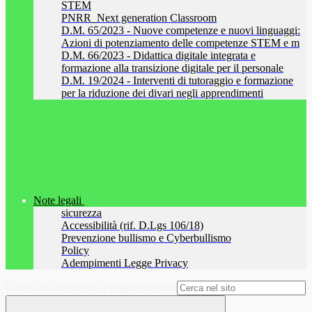
STEM
PNRR_Next generation Classroom
D.M. 65/2023 - Nuove competenze e nuovi linguaggi:
Azioni di potenziamento delle competenze STEM e m
D.M. 66/2023 - Didattica digitale integrata e
formazione alla transizione digitale per il personale
D.M. 19/2024 - Interventi di tutoraggio e formazione
per la riduzione dei divari negli apprendimenti
Note legali
sicurezza
Accessibilità (rif. D.Lgs 106/18)
Prevenzione bullismo e Cyberbullismo
Policy
Adempimenti Legge Privacy
Campo di ricerca per le pagine del sito