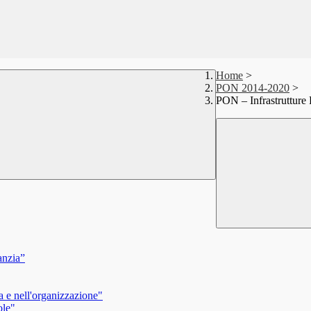
Home
>
PON 2014-2020
>
PON – Infrastruttu
anzia”
a e nell'organizzazione"
ole"