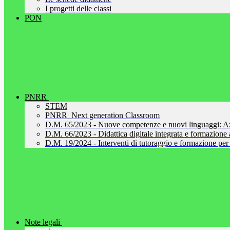
I progetti delle classi
PON
PNRR
STEM
PNRR_Next generation Classroom
D.M. 65/2023 - Nuove competenze e nuovi linguaggi: A
D.M. 66/2023 - Didattica digitale integrata e formazione al
D.M. 19/2024 - Interventi di tutoraggio e formazione per 
Note legali