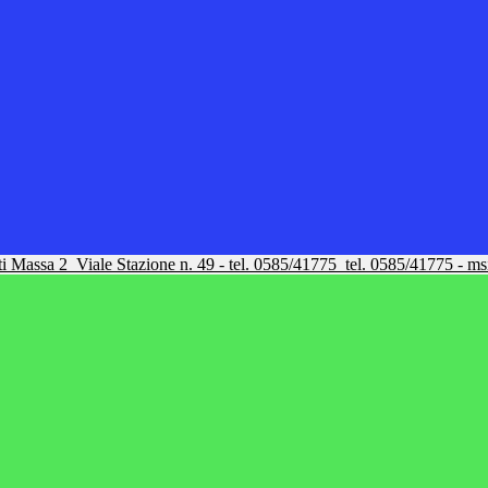
tti Massa 2
Viale Stazione n. 49 - tel. 0585/41775
tel. 0585/41775 - m