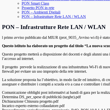
PON Smart Class
Progetto PON in rete
PON – Ambienti Digitali
PON – Infrastrutture Rete LAN / WLAN
PON – Infrastrutture Rete LAN / WLAN
l primo avviso pubblicato dal MIUR (prot_9035_Avviso wi-fi) è stato
Questo istituto ha elaborato un progetto dal titolo “La nuova scuo
Questo progetto metterà a disposizione dei docenti e degli alunni una inf
l’accesso ad internet.
Il progetto prevede la realizzazione di una infrastruttura Wi-Fi di nuov
firewall per evitare un uso improprio della rete internet.
La soluzione proposta ha l’obiettivo, in modo facile ed intuitivo, di cre
assegnare e distribuire i compiti a scuola e/o a casa e controllare i risult
Comunicazione obblighi post informativi ai bandi di gara per la realiz
Determina DS_per_spese di pubblicità (targhe).pdf
Dichiarazione Chiusura progetto.pdf
Incarico esperto esterno collaudatore.pdf