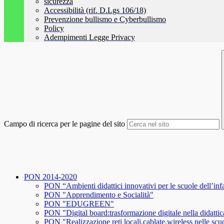
sicurezza
Accessibilità (rif. D.Lgs 106/18)
Prevenzione bullismo e Cyberbullismo
Policy
Adempimenti Legge Privacy
Campo di ricerca per le pagine del sito
PON 2014-2020
PON “Ambienti didattici innovativi per le scuole dell’inf
PON "Apprendimento e Socialità"
PON "EDUGREEN"
PON "Digital board:trasformazione digitale nella didattic
PON "Realizzazione reti locali,cablate,wireless nelle scu