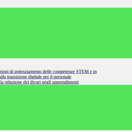
zioni di potenziamento delle competenze STEM e m
la transizione digitale per il personale
la riduzione dei divari negli apprendimenti