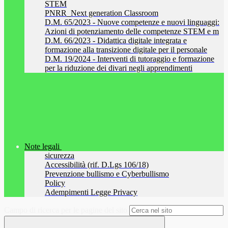
STEM
PNRR_Next generation Classroom
D.M. 65/2023 - Nuove competenze e nuovi linguaggi:
Azioni di potenziamento delle competenze STEM e m
D.M. 66/2023 - Didattica digitale integrata e
formazione alla transizione digitale per il personale
D.M. 19/2024 - Interventi di tutoraggio e formazione
per la riduzione dei divari negli apprendimenti
Note legali
sicurezza
Accessibilità (rif. D.Lgs 106/18)
Prevenzione bullismo e Cyberbullismo
Policy
Adempimenti Legge Privacy
Campo di ricerca per le pagine del sito