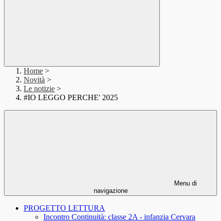
Home
>
Novità
>
Le notizie
>
#IO LEGGO PERCHE' 2025
Menu di
navigazione
PROGETTO LETTURA
Incontro Continuità: classe 2A - infanzia Cervara