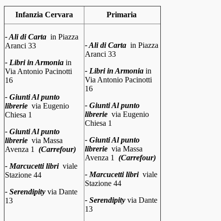
Infanzia Cervara
Primaria
- Ali di Carta
in
Piazza
- Ali di Carta
in
Piazza
Aranci
33
Aranci
33
- Libri in Armonia
in
- Libri in Armonia
in
Via Antonio Pacinotti
Via Antonio Pacinotti
16
16
- Giunti Al punto
- Giunti Al punto
librerie
via Eugenio
librerie
via Eugenio
Chiesa 1
Chiesa 1
- Giunti Al punto
- Giunti Al punto
librerie
via Massa
librerie
via Massa
Avenza 1
(Carrefour)
Avenza 1
(Carrefour)
- Marcucetti libri
viale
- Marcucetti libri
viale
Stazione 44
Stazione 44
- Serendipity
via Dante
- Serendipity
via Dante
13
13