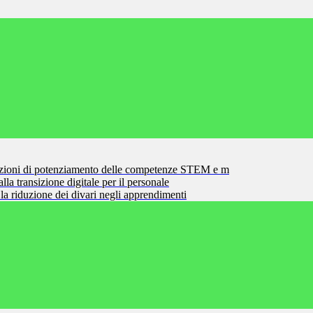
zioni di potenziamento delle competenze STEM e m
la transizione digitale per il personale
la riduzione dei divari negli apprendimenti