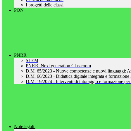
I progetti delle classi
PON
PNRR
STEM
PNRR_Next generation Classroom
D.M. 65/2023 - Nuove competenze e nuovi linguaggi: A
D.M. 66/2023 - Didattica digitale integrata e formazione al
D.M. 19/2024 - Interventi di tutoraggio e formazione per 
Note legali