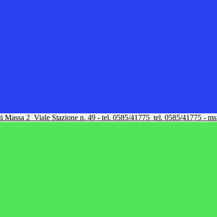
tti Massa 2
Viale Stazione n. 49 - tel. 0585/41775
tel. 0585/41775 - m