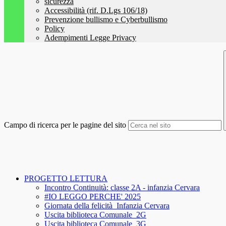
sicurezza
Accessibilità (rif. D.Lgs 106/18)
Prevenzione bullismo e Cyberbullismo
Policy
Adempimenti Legge Privacy
Campo di ricerca per le pagine del sito
PROGETTO LETTURA
Incontro Continuità: classe 2A - infanzia Cervara
#IO LEGGO PERCHE' 2025
Giornata della felicità_Infanzia Cervara
Uscita biblioteca Comunale_2G
Uscita biblioteca Comunale_3G