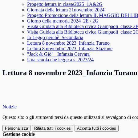
Progetto lettura in classe2025_1A&2G
Giornata della lettura 21novembre 2024
Progetto Promozione della lettura-IL MAGGIO DEI LI
Giorno della memoria 2024_2E / 2G
Visita Guidata alla Biblioteca civica Giampaoli_classe 2
Visita Guidata alla Biblioteca civica Giampaoli_classe 2
Io Leggo perchè_Secondaria
Lettura 8 novembre 2023_Infanzia Turano
Lettura 8 novembre 2023_Infanzia Stazione
"Jack & Giò" _Infanzia Cervara
Una scuola che legge a.s. 2023/24
Lettura 8 novembre 2023_Infanzia Turano
Notizie
Questo sito o gli strumenti terzi da questo utilizzati si avvalgono di coo
Personalizza
Rifiuta tutti
i cookies
Accetta tutti
i cookies
Gestione cookie