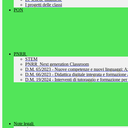
I progetti delle classi
PON
PNRR
STEM
PNRR_Next generation Classroom
D.M. 65/2023 - Nuove competenze e nuovi linguaggi: A
D.M. 66/2023 - Didattica digitale integrata e formazione al
D.M. 19/2024 - Interventi di tutoraggio e formazione per 
Note legali