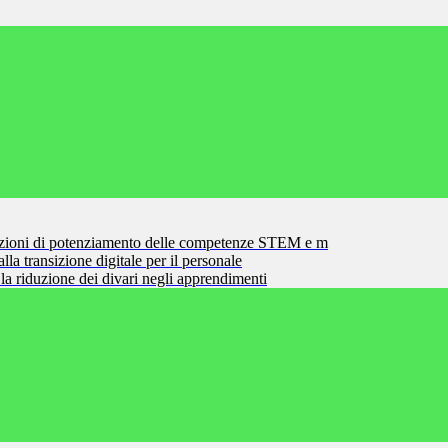
zioni di potenziamento delle competenze STEM e m
la transizione digitale per il personale
la riduzione dei divari negli apprendimenti