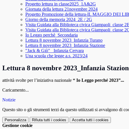
Progetto lettura in classe2025_1A&2G
Giornata della lettura 21novembre 2024
Progetto Promozione della lettura-IL MAGGIO DEI LI
Giorno della memoria 2024_2E / 2G
Visita Guidata alla Biblioteca civica Giampaoli_classe 2
Visita Guidata alla Biblioteca civica Giampaoli_classe 2
Io Leggo perchè_Secondaria
Lettura 8 novembre 2023_Infanzia Turano
Lettura 8 novembre 2023_Infanzia Stazione
"Jack & Giò" _Infanzia Cervara
Una scuola che legge a.s. 2023/24
Lettura 8 novembre 2023_Infanzia Stazion
attività svolte per
l’iniziativa nazionale
“ Io Leggo perché 2023”...
Caricamento...
Notizie
Questo sito o gli strumenti terzi da questo utilizzati si avvalgono di coo
Personalizza
Rifiuta tutti
i cookies
Accetta tutti
i cookies
Gestione cookie