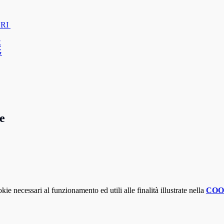
BRI
E
G
e
kie necessari al funzionamento ed utili alle finalità illustrate nella
COO