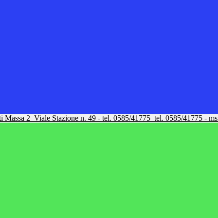
tti Massa 2
Viale Stazione n. 49 - tel. 0585/41775
tel. 0585/41775 - m