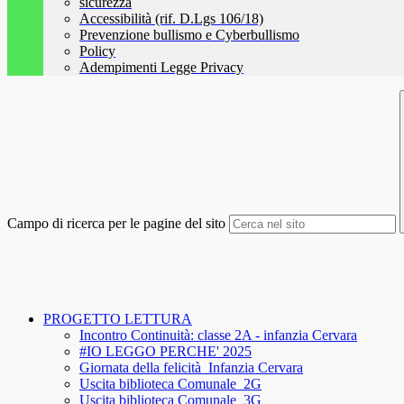
sicurezza
Accessibilità (rif. D.Lgs 106/18)
Prevenzione bullismo e Cyberbullismo
Policy
Adempimenti Legge Privacy
Campo di ricerca per le pagine del sito
PROGETTO LETTURA
Incontro Continuità: classe 2A - infanzia Cervara
#IO LEGGO PERCHE' 2025
Giornata della felicità_Infanzia Cervara
Uscita biblioteca Comunale_2G
Uscita biblioteca Comunale_3G