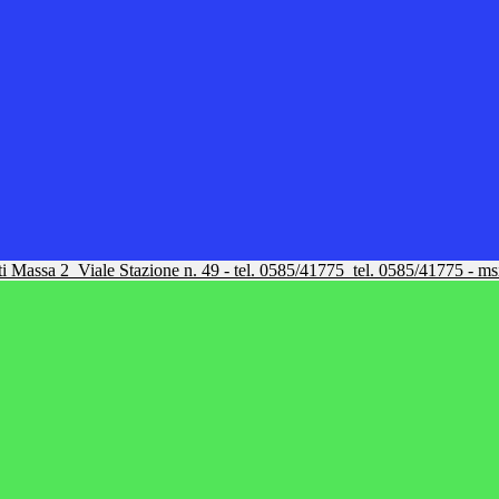
tti Massa 2
Viale Stazione n. 49 - tel. 0585/41775
tel. 0585/41775 - m