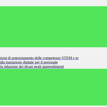
zioni di potenziamento delle competenze STEM e m
la transizione digitale per il personale
la riduzione dei divari negli apprendimenti