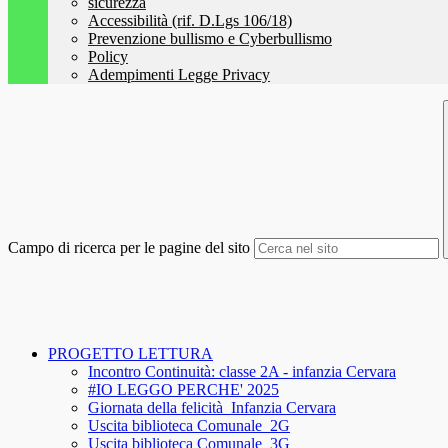
sicurezza
Accessibilità (rif. D.Lgs 106/18)
Prevenzione bullismo e Cyberbullismo
Policy
Adempimenti Legge Privacy
Campo di ricerca per le pagine del sito
PROGETTO LETTURA
Incontro Continuità: classe 2A - infanzia Cervara
#IO LEGGO PERCHE' 2025
Giornata della felicità_Infanzia Cervara
Uscita biblioteca Comunale_2G
Uscita biblioteca Comunale_3G