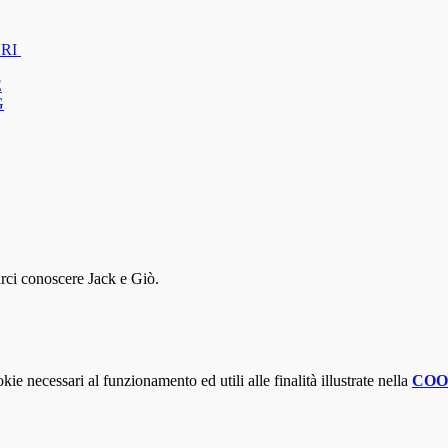
BRI
E
G
arci conoscere Jack e Giò.
kie necessari al funzionamento ed utili alle finalità illustrate nella
COO