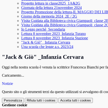
Progetto lettura in classe2025_1A&2G
Giornata della lettura 21novembre 2024
Progetto Promozione della lettura-IL MAGGIO DEI LI
Giorno della memoria 2024_2E / 2G
Visita Guidata alla Biblioteca civica Giampaoli_classe 2
Visita Guidata alla Biblioteca civica Giampaoli_classe 2
Io Leggo perchè_Secondaria
Lettura 8 novembre 2023_Infanzia Turano
Lettura 8 novembre 2023_Infanzia Stazione
"Jack & Giò" _Infanzia Cervara
Una scuola che legge a.s. 2023/24
"Jack & Giò" _Infanzia Cervara
Oggi nella nostra scuola è venuta la scrittrice Francesca Bianchi per f
Caricamento...
Notizie
Questo sito o gli strumenti terzi da questo utilizzati si avvalgono di coo
Personalizza
Rifiuta tutti
i cookies
Accetta tutti
i cookies
Gestione cookie