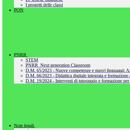
I progetti delle classi
PON
PNRR
STEM
PNRR_Next generation Classroom
D.M. 65/2023 - Nuove competenze e nuovi linguaggi: A
D.M. 66/2023 - Didattica digitale integrata e formazione al
D.M. 19/2024 - Interventi di tutoraggio e formazione per 
Note legali