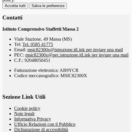
Accetta tutti
Salva le preferenze
Contatti
Istituto Comprensivo Staffetti Massa 2
Viale Stazione, 49 Massa (MS)
Tel:
Tel. 0585 41775
Email:
msic82300x@istruzione.it
Link per inviare una mail
PEC:
msic82300x@pec.istruzione.it
Link per inviare una mail
C.F.: 92048050451
Fatturazione elettronica: AB9YCR
Codice meccanografico: MSIC82300X
Sezione Link Utili
Cookie policy
Note legali
Informativa Privacy
Ufficio Relazioni con il Pubblico
Dichiarazione di accessibilità