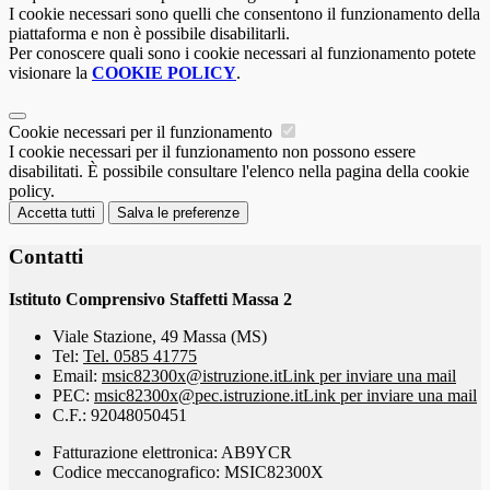
I cookie necessari sono quelli che consentono il funzionamento della
piattaforma e non è possibile disabilitarli.
Per conoscere quali sono i cookie necessari al funzionamento potete
visionare la
COOKIE POLICY
.
Cookie necessari per il funzionamento
I cookie necessari per il funzionamento non possono essere
disabilitati. È possibile consultare l'elenco nella pagina della cookie
policy.
Accetta tutti
Salva le preferenze
Contatti
Istituto Comprensivo Staffetti Massa 2
Viale Stazione, 49 Massa (MS)
Tel:
Tel. 0585 41775
Email:
msic82300x@istruzione.it
Link per inviare una mail
PEC:
msic82300x@pec.istruzione.it
Link per inviare una mail
C.F.: 92048050451
Fatturazione elettronica: AB9YCR
Codice meccanografico: MSIC82300X