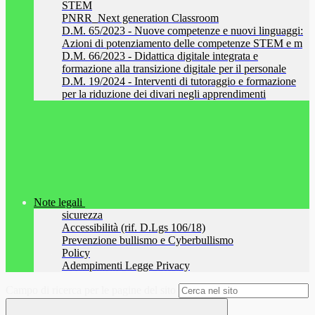
STEM
PNRR_Next generation Classroom
D.M. 65/2023 - Nuove competenze e nuovi linguaggi:
Azioni di potenziamento delle competenze STEM e m
D.M. 66/2023 - Didattica digitale integrata e
formazione alla transizione digitale per il personale
D.M. 19/2024 - Interventi di tutoraggio e formazione
per la riduzione dei divari negli apprendimenti
Note legali
sicurezza
Accessibilità (rif. D.Lgs 106/18)
Prevenzione bullismo e Cyberbullismo
Policy
Adempimenti Legge Privacy
Campo di ricerca per le pagine del sito