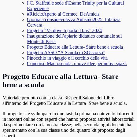
I.C. Staffetti è sede d'Esame Trinity per la Cultural
Experience
#RicicloAperto al Cermec_DeAmicis
Giornata consapevolezza Autismo2025_Infanzia
Cervara
Progetto "Va dove ti porta il bus" 2024
Inaugurazione dell’apiario didattico comunale sul
Monte di Pasta
Progetto Educare alla Lettura- Stare bene a scuola
Progetto ASSO “A Scuola di SOccorso”
Pinocchio in viaggio e il cerchio della vita
Concorso Macroscuola: nuove idee per nuovi spazi.
Progetto Educare alla Lettura- Stare
bene a scuola
Materiale prodotto con la classe 3E per il Salone del Libro
all'interno del Progetto Educare alla Lettura- Stare bene a scuola.
Il progetto si è sviluppato in due fasi: la prima ha coinvolto i docenti
in incontri online con esperti che hanno proposto attività laboratoriali
da sperimentare con la nostra classe; nella seconda ogni docente ha
sperimentato con la sua classe uno dei quattro kit proposto dagli
esperti.