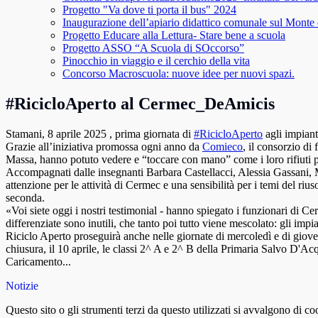
Progetto "Va dove ti porta il bus" 2024
Inaugurazione dell’apiario didattico comunale sul Monte 
Progetto Educare alla Lettura- Stare bene a scuola
Progetto ASSO “A Scuola di SOccorso”
Pinocchio in viaggio e il cerchio della vita
Concorso Macroscuola: nuove idee per nuovi spazi.
#RicicloAperto al Cermec_DeAmicis
Stamani, 8 aprile 2025 , prima giornata di
#RicicloAperto
agli impiant
Grazie all’iniziativa promossa ogni anno da
Comieco
, il consorzio di
Massa, hanno potuto vedere e “toccare con mano” come i loro rifiuti p
Accompagnati dalle insegnanti Barbara Castellacci, Alessia Gassani, M
attenzione per le attività di Cermec e una sensibilità per i temi del ri
seconda.
«Voi siete oggi i nostri testimonial - hanno spiegato i funzionari di 
differenziate sono inutili, che tanto poi tutto viene mescolato: gli imp
Riciclo Aperto proseguirà anche nelle giornate di mercoledì e di gioved
chiusura, il 10 aprile, le classi 2^ A e 2^ B della Primaria Salvo D'Ac
Caricamento...
Notizie
Questo sito o gli strumenti terzi da questo utilizzati si avvalgono di coo