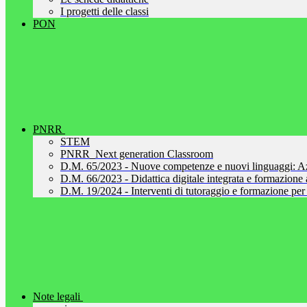
I progetti delle classi
PON
PNRR
STEM
PNRR_Next generation Classroom
D.M. 65/2023 - Nuove competenze e nuovi linguaggi: A
D.M. 66/2023 - Didattica digitale integrata e formazione al
D.M. 19/2024 - Interventi di tutoraggio e formazione per 
Note legali