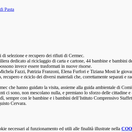
di Pasta
i di selezione e recupero dei rifiuti di Cermec.
 filiera dedicato al riciclaggio di carta e cartone, 44 bambine e bambini
ossono invece essere trasformati in nuove risorse.
ichela Fazzi, Patrizia Franzoni, Elena Furfori e Tiziana Mosti le giova
uso, recupero e riciclo dei diversi materiali che, correttamente separati 
Cermec che hanno guidato la visita, assieme alla guida ambientale di Co
ianti ci sono, non mescolano nulla, e premiano lo sforzo delle cittadine 
ì, sempre con le bambine e i bambini dell’Istituto Comprensivo Staffetti:
quisto Cervara.
kie necessari al funzionamento ed utili alle finalità illustrate nella
COO