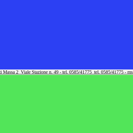
tti Massa 2
Viale Stazione n. 49 - tel. 0585/41775
tel. 0585/41775 - m