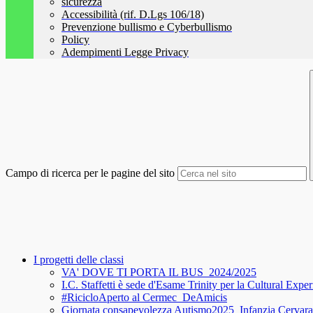
sicurezza
Accessibilità (rif. D.Lgs 106/18)
Prevenzione bullismo e Cyberbullismo
Policy
Adempimenti Legge Privacy
Campo di ricerca per le pagine del sito
I progetti delle classi
VA' DOVE TI PORTA IL BUS_2024/2025
I.C. Staffetti è sede d'Esame Trinity per la Cultural Expe
#RicicloAperto al Cermec_DeAmicis
Giornata consapevolezza Autismo2025_Infanzia Cervara