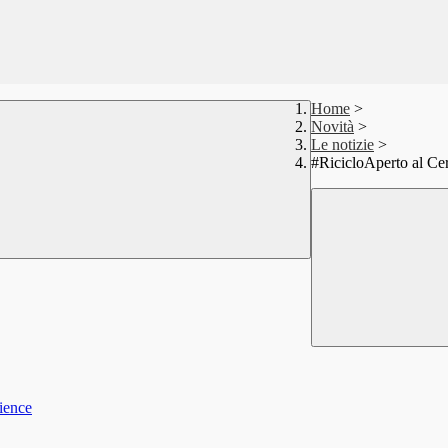
Home
>
Novità
>
Le notizie
>
#RicicloAperto al C
rience