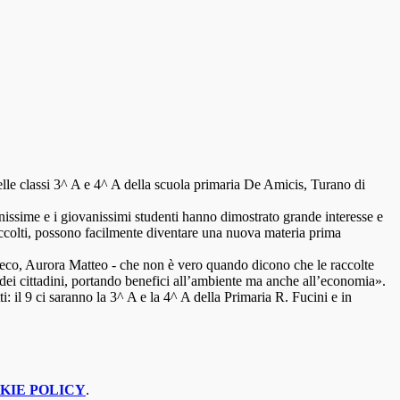
 delle classi 3^ A e 4^ A della scuola primaria De Amicis, Turano di
nissime e i giovanissimi studenti hanno dimostrato grande interesse e
e raccolti, possono facilmente diventare una nuova materia prima
mieco, Aurora Matteo - che non è vero quando dicono che le raccolte
e dei cittadini, portando benefici all’ambiente ma anche all’economia».
 il 9 ci saranno la 3^ A e la 4^ A della Primaria R. Fucini e in
KIE POLICY
.